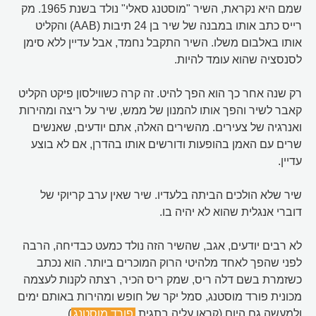
שמם היא נקראת, השיר "מוסטנג סאלי" נולד בשנת 1965. מק
רייס כתב אותו במבנה של שיר בן 24 תיבות (AAB) והקליט
אותו באלבום משלו. השיר התקבל נחמד, אבל עדיין ללא סימן
לסנסציה שהוא עומד להיות.
רק שנה אחר כך הוא הפך להיט. זה קרה כשווילסון פיקט הקליט
קאבר לשיר והפך אותו להמנון של ממש, שיר על ריצה ומהירות
ואנרגיה של צעירים. מהשירים האלה, אתם יודעים, שאנשים
שרים עם האמן בהופעות ודורשים אותו בהדרן, אם לא בוצע
עדיין.
שיר שלא הולכים הביתה בלעדיו. שיר שאין ערב קריוקי של
דוברי אנגלית שהוא לא יהיה בו.
לא רבים יודעים, אגב, שהשיר הזה נולד כמעט כבדיחה, הרבה
לפני שהפך לאחד מלהיטי הרוק המוכרים ביותר. הוא נכתב
כשזמרת בשם דלה ריס, שמק ריס הכיר, רצתה לקנות לעצמה
מכונית פורד מוסטנג, סמל יקר של חופש ומהירות באותם ימים
ולמעשה גם היום (קראו עליה בתגית
פורד מוסטנג
).