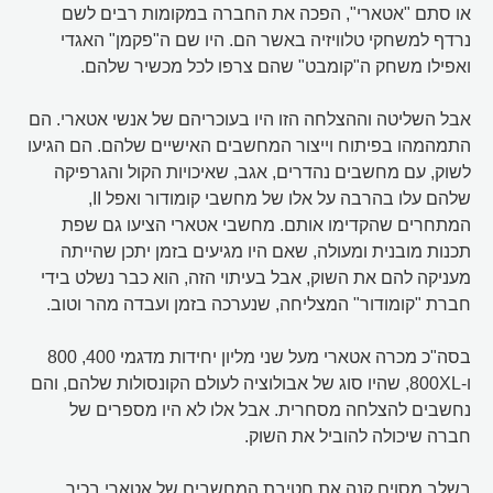
או סתם "אטארי", הפכה את החברה במקומות רבים לשם
נרדף למשחקי טלוויזיה באשר הם. היו שם ה"פקמן" האגדי
ואפילו משחק ה"קומבט" שהם צרפו לכל מכשיר שלהם.
אבל השליטה וההצלחה הזו היו בעוכריהם של אנשי אטארי. הם
התמהמהו בפיתוח וייצור המחשבים האישיים שלהם. הם הגיעו
לשוק, עם מחשבים נהדרים, אגב, שאיכויות הקול והגרפיקה
שלהם עלו בהרבה על אלו של מחשבי קומודור ואפל II,
המתחרים שהקדימו אותם. מחשבי אטארי הציעו גם שפת
תכנות מובנית ומעולה, שאם היו מגיעים בזמן יתכן שהייתה
מעניקה להם את השוק, אבל בעיתוי הזה, הוא כבר נשלט בידי
חברת "קומודור" המצליחה, שנערכה בזמן ועבדה מהר וטוב.
בסה"כ מכרה אטארי מעל שני מליון יחידות מדגמי 400, 800
ו-800XL, שהיו סוג של אבולוציה לעולם הקונסולות שלהם, והם
נחשבים להצלחה מסחרית. אבל אלו לא היו מספרים של
חברה שיכולה להוביל את השוק.
בשלב מסוים קנה את חטיבת המחשבים של אטארי בכיר