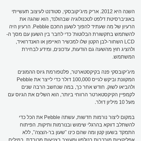
השנה היא 2012. אריק מיג'יקובסקי, סטודנט לעיצוב תעשייתי
באוניברסיטת דלפט לטכנולוגיה שבהולנד, הוא שהגה את
הרעיון של מה שעתיד להפוך לשעון החכם Pebble. הרעיון היה
להשתמש בתקשורת הבלוטות' כדי לחבר בין השעון עם מסך ה-
LCD השחור-לבן הקטן שלו למכשיר האייפון או האנדרואיד,
ולהציג חוץ מהשעה גם הודעות, עדכונים, ומידע לבחירת
המשתמש.
מיג'יקובסקי פנה בקיקסטארטר, פלטפורמת גיוס ההמונים
המקוונת וביקש לגייס 100,000 דולר כדי לייצר את Pebble
ולהביאו לשוק. חודש אחר כך, במה שנחשב הרבה שנים
לקמפיין הקיקסטארטר הרווחי ביותר, הוא השלים את הגיוס עם
מעל 10 מיליון דולר.
במקום ליצור נורמות חדשות, עשתה Pebble את הכל כדי
להשתלב דווקא בהרגלי שימוש ובנורמות ותיקות. הפיתוח
התמקד בשעון קטן ומה שהם כינו "שעון בר-הצצה", ללא
אפליקציות מורכבות בטלפון ומעוצב בצניעות מכובדת. במילים