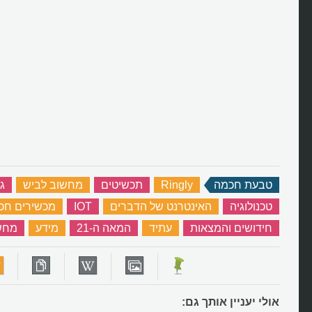
טבעת חכמה
‏
Ringly
‏
תכשיטים
‏
מחשוב לביש
‏
ג
טכנולוגיה
‏
האינטרנט של הדברים
‏
IOT
‏
מכשירים חכ
חידושים והמצאות
‏
עתיד
‏
המאה ה-21
‏
מידע
‏
מחש
אולי יעניין אותך גם: