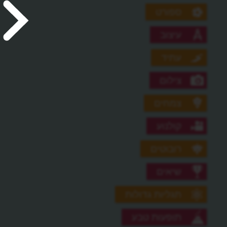
ספורט
עיצוב
עתיד
צילום
צמחים
קולנוע
רובוטים
שיאים
תגליות גדולות
תופעות טבע