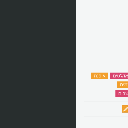
אדג'טים
‏
אופנה
‏
מים
‏
בים
‏