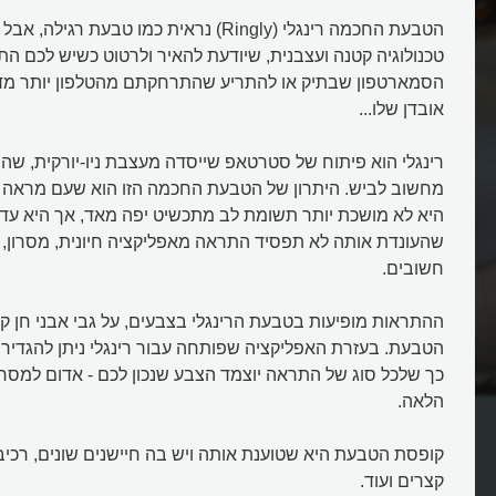
הטבעת החכמה רינגלי (Ringly) נראית כמו טבעת ר
טכנולוגיה קטנה ועצבנית, שיודעת להאיר ולרטוט כשיש לכם ה
הסמארטפון שבתיק או להתריע שהתרחקתם מהטלפון יותר מדי 
אובדן שלו...
רינגלי הוא פיתוח של סטרטאפ שייסדה מעצבת ניו-יורקית, שה
מחשוב לביש. היתרון של הטבעת החכמה הזו הוא שעם מראה 
היא לא מושכת יותר תשומת לב מתכשיט יפה מאד, אך היא עדיי
שהעונדת אותה לא תפסיד התראה מאפליקציה חיונית, מסרון, 
חשובים.
ההתראות מופיעות בטבעת הרינגלי בצבעים, על גבי אבני חן 
הטבעת. בעזרת האפליקציה שפותחה עבור רינגלי ניתן להגדיר 
כך שלכל סוג של התראה יוצמד הצבע שנכון לכם - אדום למסרון,
ש ואיך מכשיר זעיר הוא
מהי הטבעת החכמה?
הלאה.
קופסת הטבעת היא שטוענת אותה ויש בה חיישנים שונים, רכ
קצרים ועוד.