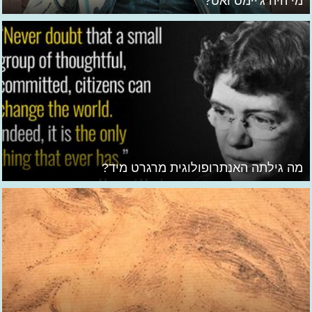
מי היה ג'יימס ואט?
מה גילתה האנתרופולוגית מרגרט מיד?