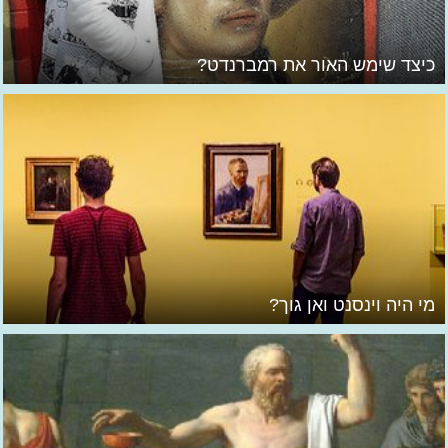
כיצד שימש האור את רמברנדט?
מי היה וינסנט ואן גוך?