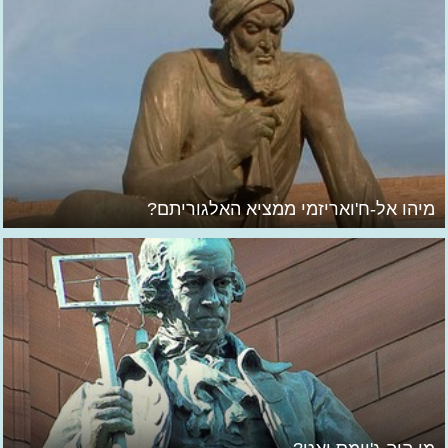
מיהו אל-ח'ואריזמי ממציא האלגוריתם?