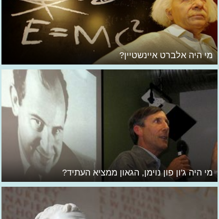
מי היה אלברט איינשטיין?
מי היה ג'ון פון נוימן, הגאון ממציא העתיד?