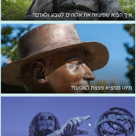
איך הביא שפינוזה את אלוהים לטבע ולאדם?
מיהו ממציא פצצת האטום?