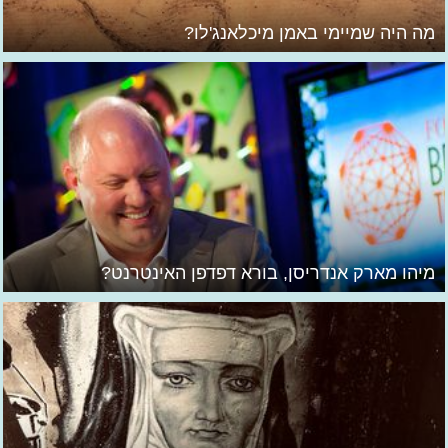
מה היה שמיימי באמן מיכלאנג'לו?
מיהו מארק אנדריסן, בורא דפדפן האינטרנט?