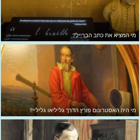
מי המציא את כתב הברייל?
מי היה האסטרונום פורץ הדרך גליליאו גליליי?