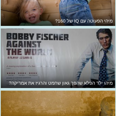
מיהי הפעוטה עם IQ של 160?
מיהו ילד הפלא שהפך גאון שחמט והרגיז את אמריקה?