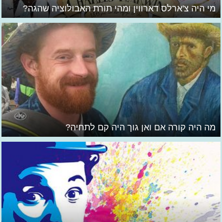
מי היה צ'ארלס דארווין ומהי תורת האבולוציה שהגה?
מה היה קורה אם ואן גוך היה קם לתחיה?