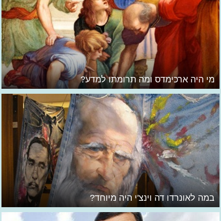
מי היה ארכימדס ומה תרומתו למדע?
במה לאונרדו דה וינצ'י היה מיוחד?