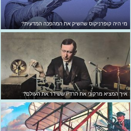
מי היה קופרניקוס שהשיק את המהפכה המדעית?
איך המציא מרקוני את הרדיו ששידר את העולם?