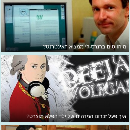
מיהו טים ברנרס-לי ממציא האינטרנט?
איך פעל זכרונו המדהים של ילד הפלא מוצרט?