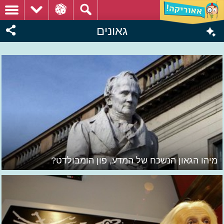
גאונים
מיהו הגאון הנשכח של המדע, פון הומבולדט?