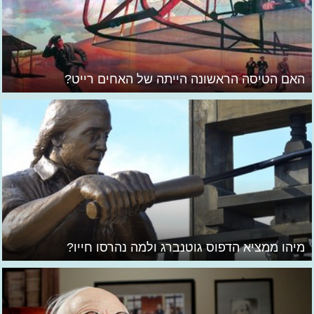
האם הטיסה הראשונה הייתה של האחים רייט?
מיהו ממציא הדפוס גוטנברג ולמה נהרסו חייו?