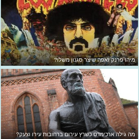
מיהו פרנק זאפה שיצר סגנון משלו?
מה גילה ארכימדס כשרץ עירום ברחובות עירו וצעק?