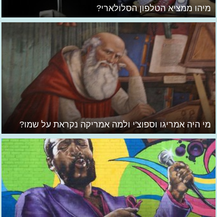
מיהו ממציא הטלפון הסלולארי?
מי היה אמריגו וספוצ'י ולמה אמריקה נקראת על שמו?