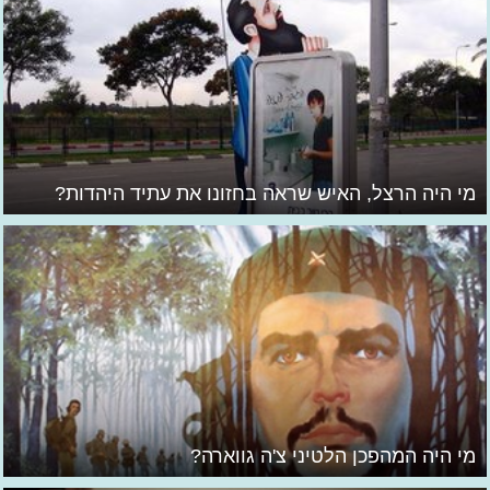
מי היה הרצל, האיש שראה בחזונו את עתיד היהדות?
מי היה המהפכן הלטיני צ'ה גווארה?