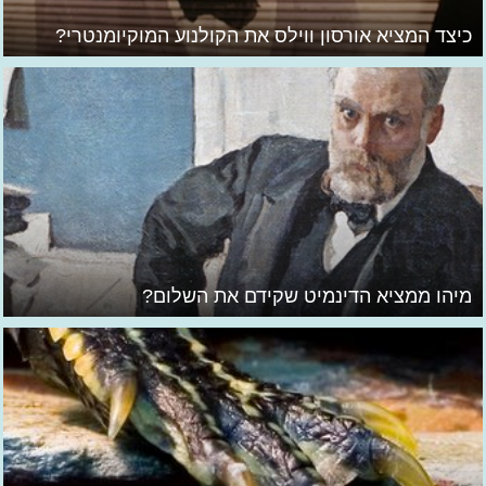
כיצד המציא אורסון ווילס את הקולנוע המוקיומנטרי?
מיהו ממציא הדינמיט שקידם את השלום?