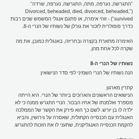
"התגרשה, נערפה, מתה, התגרשה, נערפה, שרדה"
("Divorced, beheaded, died, divorced, beheaded,
survived") - זוהי אימרה, או פתגם אנגלי המשמש שנים רבות
כדרך פופולרית לזכור את גורלן של נשותיו של הנרי ה-8.
האימרה מתארת בקצרה ובחריזה, באנגלית כמובן, את מה
שקרה לכל אחת מהן.
נשותיו של הנרי ה-8
הנה נשותיו של הנרי השמיני לפי סדר הנישואין:
קתרין מארגון
הנישואים הראשונים והארוכים ביותר של הנרי. היא הייתה
מספרד ואלמנתו של אחיו הבכור. הנרי התגרש ממנה כי לא
ילדה לו בן יורש. לשם כך הוא פירק את הקשר של הממלכה
האנגלית עם הכנסייה הקתולית, שאסרה על גירושין, והביא
להקמת הכנסייה האנגליקנית, שתעני לו את הזכות להתגרש.