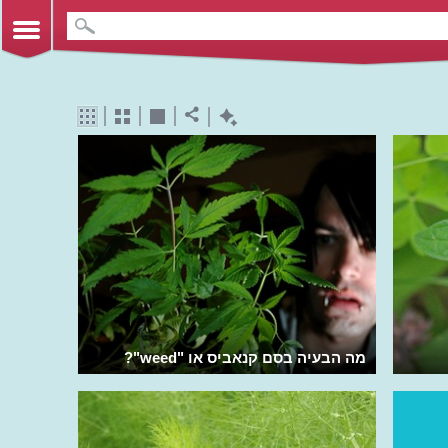
מה הבעיה בסם קנאביס או "weed"?