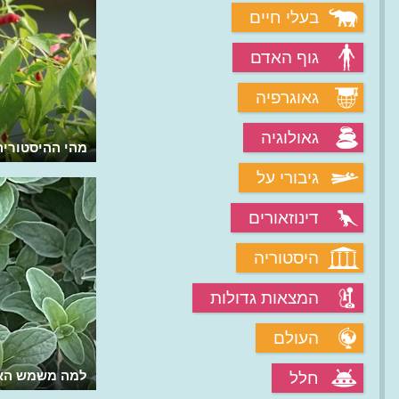
בעלי חיים
גוף האדם
גאוגרפיה
גאולוגיה
מה ההיסטוריה של הבצל?
מהי ההיסטורי
גיבורי על
דינוזאורים
היסטוריה
המצאות גדולות
העולם
מהי זוטה לבנה?
למה משמש האו
חלל