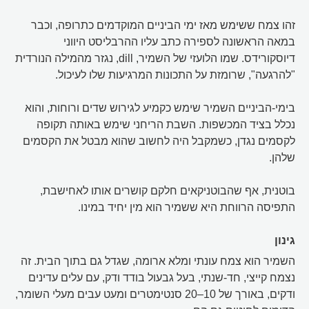
זהו צמח ששימש מאז ימי הביניים המוקדמים כתרופה, וכבר
במאה הראשונה לספירה כתב עליו ההרבליסט היווני
דיוסקורידס. שמו הלועזי של השמיר, dill, נגזר מהמילה הנורדית
"להרגעה", שרומזת על התכונות המרגיעות שלו לעיכול.
בימי-הביניים השמיר שימש כקמיע לגירוש שדים ורוחות, והוא
נכלל בציד המכשפות. השבת הריחני שימש באותה תקופה
לקסמים נגדן, כשמקבל היה לחשוב שהוא מבטל את הקסמים
שלהן.
בוטנית, אף שהבוטניקאים חלקם קושרים אותו לאחישבת,
התפיסה הרווחת היא ששמיר הוא מין יחיד במינו.
גינון
השמיר הוא צמח עונתי ומלא ארומה, שגדל גם בתוך הבית. זה
נצמח קייצי, חד-שנתי, בעל גבעול בודד ודק, עם עלים עדינים
ודקים, באורך של 10–20 סנטימטרים ומעט עבים מעלי השומר,