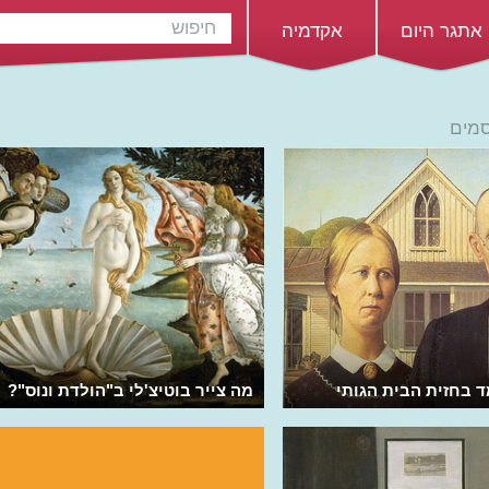
אתגר היום
אקדמיה
סמים
ד בחזית הבית הגותי
מה צייר בוטיצ'לי ב"הולדת ונוס"?