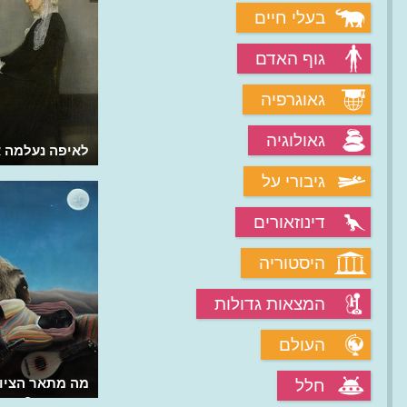
בעלי חיים
גוף האדם
גאוגרפיה
גאולוגיה
מה מיוחד בציור "שבועת ההוראטים"?
לאיפה נעלמה א
גיבורי על
דינוזאורים
היסטוריה
המצאות גדולות
העולם
האם ציור "הקולוסוס" של גויה אינו שלו?
מה מתאר הציור
חלל
אנרי רוסו?