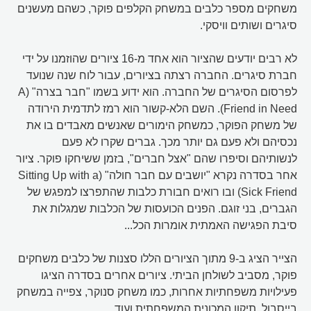
משחקים מספר כלבים במשחק הקלפים פוקר, כשהם מעשנים
סיגרים ושותים וויסקי.
לא רבים יודעים שהציור הוא אחד מ-16 ציורים שהוזמנו על ידי
חברת סיגרים. החברה רצתה בציורים, עבור לוח שנה שנועד
לפרסום הסיגרים של החברה. הוא ידוע בשמו "חבר בצרה" (A
Friend in Need). השם הלא-קשור הוא רמז לתדמית הירודה
של משחק הפוקר, כמשחק הימורים שאנשים מאבדים בו את
נכסיהם ולא פעם גם יותר מכך. גברים שקרו לא פעם
לנשותיהם וסיפרו שהם "אצל חברים", בזמן ששיחקו פוקר. ציור
אחר בסדרה נקרא "יושבים עם חבר חולה" (Sitting Up with a
Sick Friend) ובו רואים חבורת כלבות שהתפרצו למפגש של
הגברים, בני זוגם. הפנים הכועסות של הכלבות שמגלות את
סיבת הפגישה האמתית אומרות הכל...
הצייר הציג ב-9 מתוך הציורים הללו סצנות של כלבים משחקים
פוקר, מסביב לשולחן הביתי. ציורים אחרים בסדרה הציגו
פעילויות משפחתיות אחרות, כמו משחק סנוקר, צפייה במשחק
בייסבול, תיקון המכונית המשפחתית ועוד.