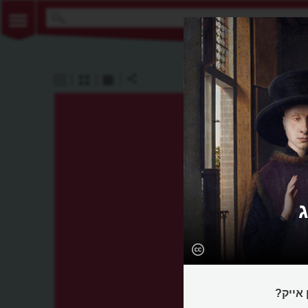
 אייק?