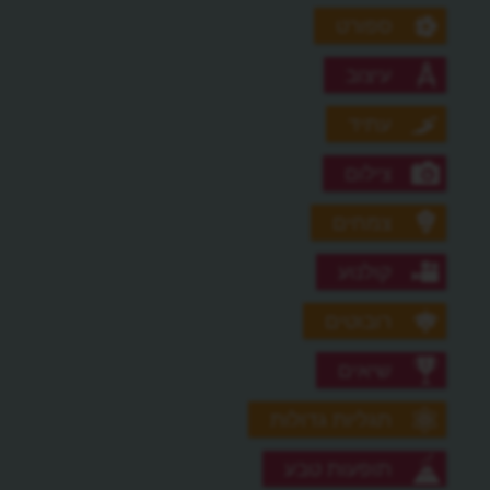
ספורט
עיצוב
עתיד
צילום
צמחים
קולנוע
רובוטים
שיאים
תגליות גדולות
תופעות טבע