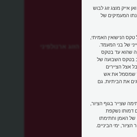
 מאת יאן ואן אייק מוצג זוג לבוש
בנתו המעמיקים של
 טקס הנישואין האמיתי,
יני של בני המעמד.
נישואי הזוג ארנולפיני
פה שהוא עד בטקס
יצב בטקס השבועה של
ל אצל הציירים
נר שמסמל את אש
ים את הביתיות. גם
תימה שצייר בגוף הציור,
לה שבמרכז: "יאן ואן אייק היה כאן, 1434". גם דמותו נשקפת
 של האמן וחתימתו
ציור, ימי הביניים.