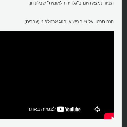
הציור נמצא היום ב"גלריה הלאומית" שבלונדון.
הנה סרטון על ציור נישואי הזוג ארנולפיני (עברית):
מה מתאר הציור של נישואי הזוג
ארנולפיני?