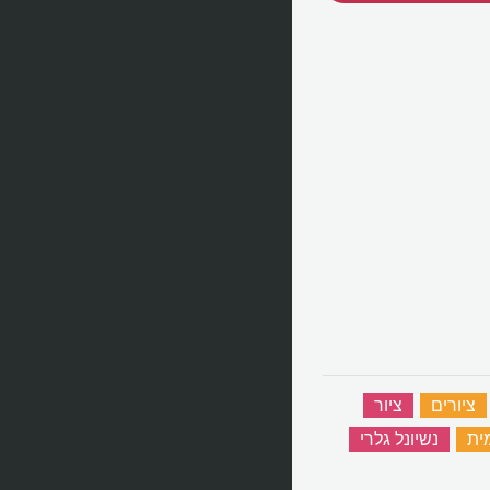
ציורים
‏
ציור
‏
ית
‏
נשיונל גלרי
‏