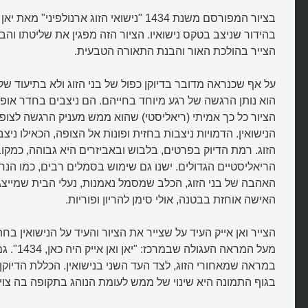
בציור המפורסם משנת 1434 "נישואי הזוג ארנולפיני"
בהידור שניצב בטקס נישואיו. הציור הזה מפגין את שליטתו וה
הצייר בהולכת האור והבנת התאורה הטבעית.
על אף שכנראה מדובר בדיוקן כפול של בני הזוג ולא בתיעוד של
הוא נותן הרגשה של רגע מיוחד בחייהם. הם ניצבים בחדר אופי
הציור כל כך אמיתי (ריאליסטי) שהוא ממש מעניק הרגשה לצו
הנישואין. הדמויות ניצבות בחזית ופונות אל הצופה, הכאילו נ
הזוג. רמת הדיוק בפרטים, בלבוש ובאביזרים היא גבוהה, כמקוב
הריאליסטיים הגדולים. ישנו גם שימוש בסמלים רבים, כמו ה
האהבה של בני הזוג, הכלב שמסמל נאמנות, נעלי הבית שמייצג
האישה אוחזת בבטנה, אולי סימן להריון ופוריות.
הצייר ואן אייק העיד על שצייר את הציור והעיד על הנישואין בח
מעל המראה העגו
במראה שמאחורי הזוג, לצד העד השני בנישואין. הכללת הדיוקן
בגוף התמונה היא שינוי של ממש לעומת הנוהג בתקופה בה צויר ה