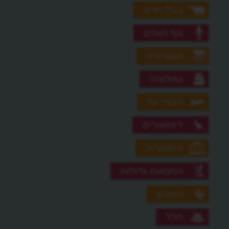
בעלי חיים
גוף האדם
גאוגרפיה
גאולוגיה
גיבורי על
דינוזאורים
היסטוריה
המצאות גדולות
העולם
חלל