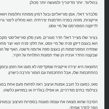
בהוליווד. יותר מדיטריך ולמעשה יותר מכולן.
סלבדור דאלי, אמן סוריאליזם ובעל דמיון מפותח וחלומות ויזוא
אייקוניות, מזהה בפניה הזדמנות יצירתית. הוא מחליט ליצור ג
לדיוקנה המפורסם של מיי ווסט.
בציור שלו מצייר דאלי חדר מגורים, מעין סלון סוריאליסטי מק
הוא בעצם דיוקן פניה של מיי ווסט. את חלקי פניה הוא יוצר מח
שפתיה המפורסמות הן בעצם ספה אדומה ודשנה, האף של הכ
שבקצה החדר ועיניה הן שתי תמונות התלויות על הקיר.
התוצאה היא יצירה אייקונית שמקדימה לא מעט את הזמן ובזמן
כהתחכמות שלו, אבל התחכמות עם הומור והרבה כישרון.
מאז, כמעט כל חובב אמנות ועיצוב ראה לפחות פעם אחת במגזי
מי צייר את פניה של מיי ווסט כחדר
בצילומי בתים מודרניים, או אפילו בגלריה או במוזיאון כלשהו.
סוריאליסטי?
הסיבה שהוא מצאה את עצמה מוצגת בספרות העיצוב ובמגזינים
הפך לחדר אמיתי.