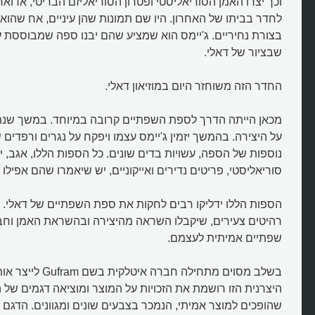
וכך יצרו האמן הסוריאליסטי ופטרון הסוריאליזם הבריטי, אדוא
לחדר בביתו של האחרון. היו שם תמונות שהן עיניים, אח שהוא
בצורת נחיריים. ג'יימס הוא שמציע שהם יבנו ספה שמבוססת
שבציור של דאלי.
החדר הזה משוחזר היום במוזיאון דאלי.
מכאן הייתה הדרך לספת השפתיים קרובה במיוחד. במשך שנתיי
נוספות של הספה, עשויות בדים שונים. כל הספות הללו, אגב, יה
סוריאליסטי, פריטים נדירים ואייקוניים, יש שיאמרו שהם אפילו 
הספות הללו ידליקו רבים לחקות את ספת השפתיים של דאלי. ר
רהיטים צעירים, שיקבלו השראה מהיצירה ובהשראת האמן וחבר
שפתיים אמיתית לעצמם.
בשלב מסוים מתחילה חברה א
היצרנית הזו רושמת את הזכויות על המוצר ומוציאה דגמים של
שהופכים למוצר אמיתי, הנמכר בצבעים שונים ומגוונים. הדגם 