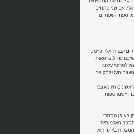
רד ג'יימס את מה שיהיה
 אף, עם שני פתחים
 על ספת השפתיים
ם עבדו דאלי וג'יימס
על היצירה. בהמשך יזמין ג'יימס עצמו ויפקח על נגרים ורפדים שיבנו עוד 3 גרסאות
יו לפריטי עיצוב
נועזים מעט לתקופה.
אשונים היו מעצבי
ו יישמו ספות
יטלקית בשם Gufram לייצר אותן באופן מסחרי.
 הספה האלמותית
המצליח ביותר הוא