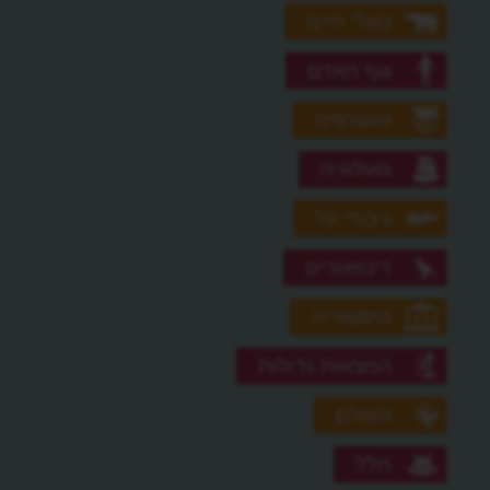
בעלי חיים
גוף האדם
גאוגרפיה
גאולוגיה
גיבורי על
דינוזאורים
היסטוריה
המצאות גדולות
העולם
חלל