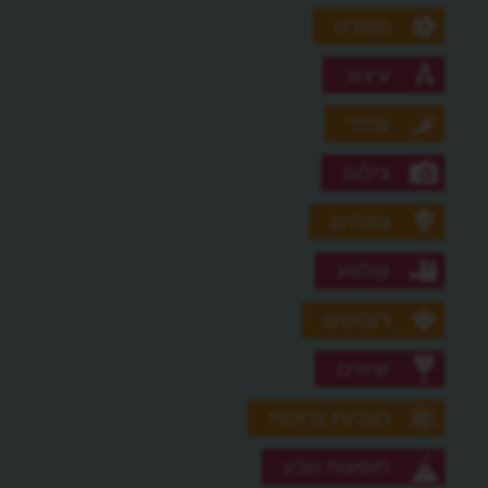
ספורט
עיצוב
עתיד
צילום
צמחים
קולנוע
רובוטים
שיאים
תגליות גדולות
תופעות טבע