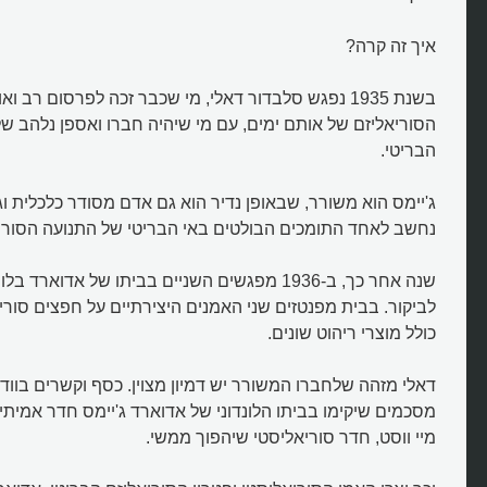
איך זה קרה?
בשנת 1935 נפגש סלבדור דאלי, מי שכבר זכה לפרסום רב ו
הסוריאליזם של אותם ימים, עם מי שיהיה חברו ואספן נלהב של צ
הבריטי.
ג'יימס הוא משורר, שבאופן נדיר הוא גם אדם מסודר כלכלית ו
נחשב לאחד התומכים הבולטים באי הבריטי של התנועה הסורי
שנה אחר כך, ב-1936 מפגשים השניים בביתו של אדוארד
לביקור. בבית מפנטזים שני האמנים היצירתיים על חפצים סור
כולל מוצרי ריהוט שונים.
דאלי מזהה שלחברו המשורר יש דמיון מצוין. כסף וקשרים בוודאי
מסכמים שיקימו בביתו הלונדוני של אדוארד ג'יימס חדר אמית
מיי ווסט, חדר סוריאליסטי שיהפוך ממשי.