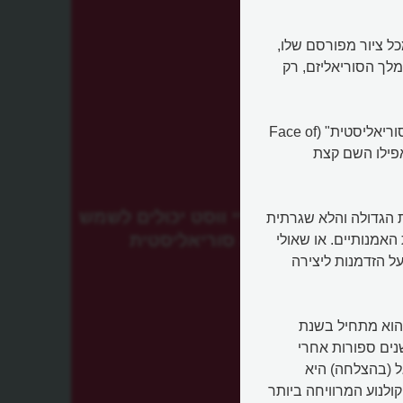
ל ציור מפורסם שלו,
לך הסוריאליזם, רק
מדובר בציורו של דאלי "פניה של מי וסט יכולים לשמש כדירה סוריאליסטית" (Face of
Mae West which can be used as an a) מ-1934. אפילו השם קצת
פניה של מיי ווסט יכולים לשמש
 הגדולה והלא שגרתית
דירה סוריאליסטית
האמנותיים. או שאולי
על הזדמנות ליצירה
 הוא מתחיל בשנת
. שנים ספורות אחרי
 (בהצלחה) היא
לנוע המרוויחה ביותר