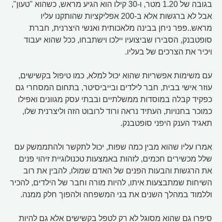
בגובה של 1.20 מטר, ו-30 קילו הוא הגיע מראש, כשהוא "טעון",
אבל לא ברגשות אלא ב-200 אפליקציות שהותקנו עליו
מראש..פפר ניחן בבינה מלאכותית ואנשי היצרנית, חברת
סופטבנק, הסבירו שביצועיו יילכו וישתבחו, ככל שהוא יעבוד
ויכיר את הצרכים של בעליו.
עם משימות אפשריות שהוא יכול למלא, כמו טיפול בקשישים,
עוזר אישי בבית, חבר לילדים ובייביסיטר, בתחום המסחרי גם
כפקיד קבלה במוסדות ממשלתיים ובבתי עסק מגוונים ואפילו
כמוכר בחנויות, העתיד נראה ורוד לרובוט הזה וליצרנית שלו,
תאגיד הענק היפני סופטבנק.
אמרו עליו שהוא מבין כמה שפות, יכול לתקשר ולהתממשק עם
שלל מכשירים חכמים, לזהות באמצעות טכנולוגיית זיהוי פנים
את הרגשות והבעות הפנים של האדם שמולו, להבין את רוב
השיחות שמתבצעות איתו, להיות מורה וחבר של הילדים, להכיר
וללמוד במהלך השנים את בני המשפחה ולהפוך חלק ממנה.
סיפרו גם שהוא מסוגל לא רק לטפל בקשישים אלא גם להיות