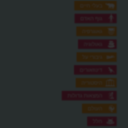
בעלי חיים
גוף האדם
גאוגרפיה
גאולוגיה
גיבורי על
דינוזאורים
היסטוריה
המצאות גדולות
העולם
חלל