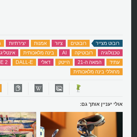
רובוט מצייר
‏
רובוטים
‏
ציור
‏
אמנות
‏
יצירתיות
‏
ח
טכנולוגיה
‏
רובוטיקה
‏
AI
‏
בינה מלאכותית
‏
אינטליג
עתיד
‏
המאה ה-21
‏
הייטק
‏
דאלי
‏
DALL-E
‏
E 2
מחוללי בינה מלאכותית
‏
אולי יעניין אותך גם: