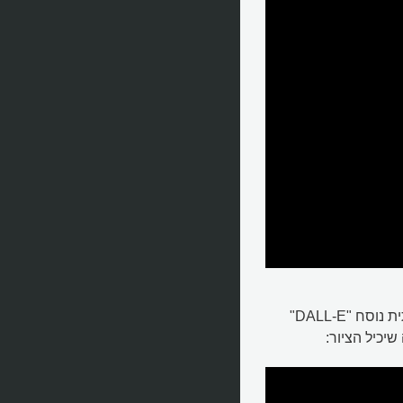
אולי עוד לא אמן אבל שוליה של אמן או משכתב - בינה מלאכותית נוסח "DALL-E"
שיכיל הציור: