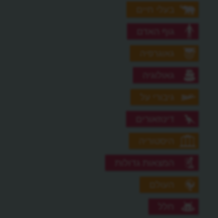
בעלי חיים
גוף האדם
גאוגרפיה
גאולוגיה
גיבורי על
דינוזאורים
היסטוריה
המצאות גדולות
העולם
חלל