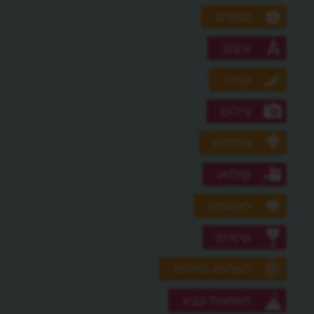
ספורט
עיצוב
עתיד
צילום
צמחים
קולנוע
רובוטים
שיאים
תגליות גדולות
תופעות טבע