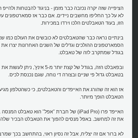
הציפייה שזה יקרה נכזבה כבר מזמן - בניגוד להבטחות ולהייפ 
לא על כך החליפו מחשבים ניידים. אם כבר אז סמארטפונים ע
הזו, בעוד הטאבלטים הלכו וירדו במכירות.
בינתיים נראה כבר שהטאבלטים לא כובשים את העולם כמו שצפ
הסמארטפונים ההולכים וגדלים של השנים האחרונות יצרו את
בגודל שמתקרב לזה של טאבלט.
ובפאבלט הזה, בגודל של קצת יותר מ-5 אינץ
בטאבלט גדול פי שניים ובצורה די נוחה, שגם נכנסת לכיס.
אז הוא זה שהורג את האייפדים והטאבלטים, כי כשהטלפון מגיע
הטאבלט הופך מיותר.
האייפד פרו (iPad Pro) של חברת "אפל" הוא טאבלט 
את זה למחשב. באפל מנסים להפוך את הטאבלט הבכיר שלה
לא ברור אם זה יצליח, אבל זה נסיון ראוי, בהתחשב בכך ש