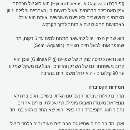
קָפִּיברָה (Capivara או Hydrochoerus) הוא סוג של מכרסם
ענק מאמריקה הדרומית, פעיל בשעות בין הערביים והלילה וניזון
מצמחי מים ועשבים ולא פעם משורשים, אותם הוא אוכל
באמצעות החוטם שהוא תוחב לתוך הקרקע.
הוא שחיין מצוין, יכול להישאר מתחת למים עד 5 דקות, מה
שהופך אותו לבעל חיים חצי-ימי (Semi-Aquatic).
הוא נראה כגרסה ענקית של שפן-ים (Guinea Pig) ואכן הוא
קרוב משפחתו וגם של השרקן והדורבן. אבל עם משקל שמגיע
עד 90 קילוגרם - הוא גדול משפן הים בהרבה.
חמידות הקפיברה
מדהים לגלות שבתור המכרסם הגדול בעולם, הקפיברה לא
מנצל את מעמדו האבולוציוני לטרף ואכילת יצורים אחרים.
נהפוך הוא. הקפיברה נוהג כאילו הוא יצא מחלום רגוע במיוחד.
ואכן, מדובר בחיה שהיא גם חברותית מאוד וחיה בלהקות של