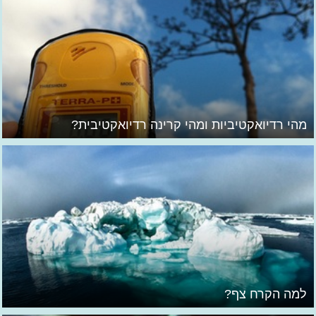
מהי רדיואקטיביות ומהי קרינה רדיואקטיבית?
למה הקרח צף?