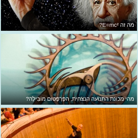
מה זה E=mc²?
מהי מכונת התנועה הנצחית, הפֶּרְפֶּטוּם מוֹבִּילֶה?