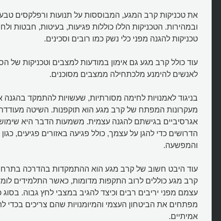
את טכניקות קרב המגע, המבוססות על תנועות ורפלקסים טבעיי
ובמהירות. הטכניקות הללו כוללות פגיעות, בעיטות, חבטות ולח
טכניקות להגנה מפני כלי נשק כמו רובים וסכינים.
עוד כולל קרב מגע גם אימון במודעות למצבים וטכניקות של הס
לאנשים להימנע מלכתחילה ממצבים מסוכנים.
בניגוד לאמנויות לחימה מסורתיות, שעשויות להתמקד בהגנה א
מעקרונות המפתח של קרב מגע הוא תוקפנות. השיטה מעודדת 
אגרסיביים בגישתם להגנה עצמית. משמעות הדבר היא שימוש
הדרושים כדי להגן על עצמך, כולל פגיעה באזורים פגיעים, כגון ה
והמפשעה.
עוד היבט חשוב של קרב מגע הוא ההתמקדות בהדרכה בתרחישי
קרב מגע כוללים לרוב התקפות מדומות, כאשר התלמידים לומדי
עצמם מפני יריבים רבים וכיצד להגיב במצבי לחץ גבוה. בסוג כ
מפתחים את הביטחון העצמי והמיומנויות שהם צריכים בכדי ל
אמיתיים.