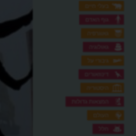
בעלי חיים
גוף האדם
גאוגרפיה
גאולוגיה
גיבורי על
דינוזאורים
היסטוריה
המצאות גדולות
העולם
חלל