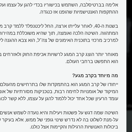
אלימה בברטיסלבה, השתמש בכישוריו בכדי להגן על עצמו ועל 
ההתקפות האנטישמיות שהופנו אז כנגדה.
בשנות ה-40, לאחר עלייתו ארצה, החל ליכטנפלד ללמד קר
המתהווה. השיטה הלכה ואומצה, תוך שהיא משוכללת במהירות.
למרכיב מרכזי בתוכנית האימונים של צה"ל, הוא צבא ההגנה לי
מאוחר יותר הוצג קרב המגע לרשויות אכיפת החוק ולאזרחים בי
הוא התפשט ברחבי העולם.
מה מיוחד בקרב מגע?
ייחודו של קרב המגע הוא בהתמקדות שלו בתרחישים מהעולם 
המיקוד של אומנויות לחימה רבות, בטכניקות מסורתיות של אומנ
עומד הרעיון שכל אחד יכול ללמוד להגן על עצמו, ללא קשר לכוחו 
נויות הלחימה?
מהו קרב מגע, אמנות הלחימה
הישראלית?
השיטה שמה דגש על פשטות ויעילות והיא נועדה לשמש אנשים ב
על-מנת לשלוט בה לא נדרש שינוי גופני של ממש, אלא בעיקר שי
ביכולות האנושיות הרגילות והקיימות אצל כולנו.