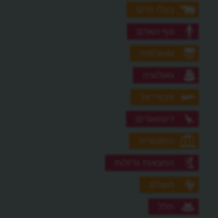
בעלי חיים
גוף האדם
גאוגרפיה
גאולוגיה
גיבורי על
דינוזאורים
היסטוריה
המצאות גדולות
העולם
חלל