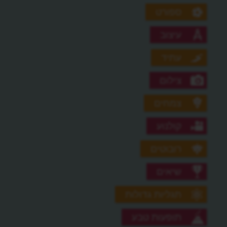
ספורט
עיצוב
עתיד
צילום
צמחים
קולנוע
רובוטים
שיאים
תגליות גדולות
תופעות טבע