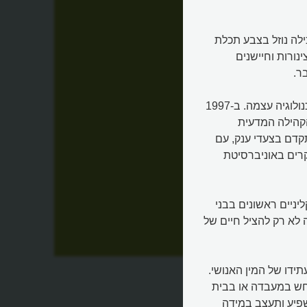
ילה נוזל בצבע תכלת
ורות וחיישנים
ר.
המסע המדעי לפיתוח הרחם המלאכותי מרתק לא פחות מהטכנולוגיה עצמה. ב-1997
רי קווברה (Yoshinori Kuwabara) את הקהילה המדעית
 המחקר התקדם בצעדי ענק, עם
קרים באוניברסיטת
יניים ראשונים בבני
 לא רק להציל חיים של
דרך
ידו של המין האנושי.
חש במעבדה או בבית
שפיע ותעצב במידה