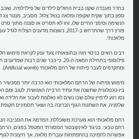
בחדר מעבדה שקט בבית החולים לילדים של פילדלפיה, שוכב לו
ספון בתוך שקית שקופה ומלאה בנוזל צלול. מסביב, מנטר צג די
הנשימה וסימני החיים שלו. זהו לא תסריט או סצנה מתוך סרט מד
פורץ דרך שהתרחש ב-2017, כשצוות מדענים הצלי
מלאכותי.
רבים רואים בניסוי הזה ובתוצאותיו צעד ענק לקראת מימוש חלו
פילוסופי בתחילת המאה ה-20. כי כבר שנים רבות ש
ומתקדמים לעבר פיתוח של רחם מלאכותי (Artificial womb).
מימוש ופיתוח של הרחם המלאכותי הוא הרבה יותר ממכשיר ר
ביו-טכנולוגית שתשנה את עתיד הרבייה האנושית, לטוב ומם ה
נסו רגע לדמיין עולם שבו נשים לא נאלצות לעבור את הלידה וא
שלפניה, את השתנות הגוף הכרוכה בה ושאר תסמינים תקופת הה
רחם מלאכותי הוא מערכת משוכללת, המדמה את הסביבה הט
רחם טבעי. בניגוד לאינקובטור המסורתי המטפל בפגים, הרחם
אפשרות לתמיכה בהתפתחות עוברית מלאה, אך חיצונית לגוף