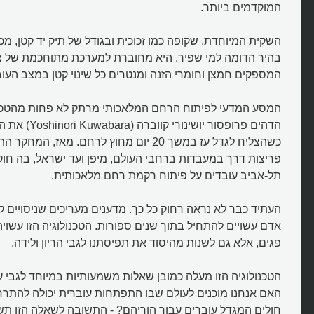
המוקדמים ביותר.
השקית המיוחדת, שקופה כמו זכוכית ובגודל של תיק יד קטן, מכ
בהיר הדומה למי שפיר. היא מחוברת למערכת מתוחכמת של צינ
המספקים חמצן וחומרי הזנה ומנטרים כל שינוי קטן במצב העוב
הדהים פרופסור יושינו
כשהצליח לגדל עז במשך 20 יום מחוץ לרחם. מאז,
פריצות דרך במעבדות ברחבי העולם, מיפן ועד ישראל, בה חו
תל-אביב עובדים על פיתוח רקמת רחם מלאכותית.
העתיד כבר לא נראה רחוק כל כך. מדענים מעריכים שניסויים קל
אדם עשויים להתחיל בתוך שנים ספורות. הטכנולוגיה הזו עשויה
פגים, אלא גם לשנות מהיסוד את תפיסתנו לגבי הריון ולידה.
מהו רחם מלאכותי והאם ההיריון ב
להסתיים?
הטכנולוגיה הזו מעלה כמובן שאלות משמעותיות במיוחד לגבי עת
האם אנחנו מוכנים לעולם שבו התפתחות עוברית יכולה להתר
חולים המגדל עוברים עבור הוריהם? - התשובה לשאלה הזו ת