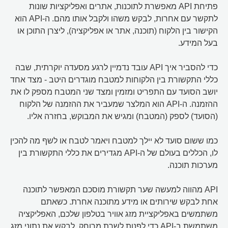
פתיחת API מאפשרת לתוכנות, אתרים ואפליקציות שונות
לתקשר עם אחרות, לבקש משהו ולקבל אותו מהם. ה-API הוא
הקישור בין הלקוח (תוכנה, אתר או אפליקציה), ליצרן התוכן או
בעל המידע.
כדי להסביר איך API עובד נדמיין לרגע מסעדה יוקרתית, שבה
כללי התקשורת בין הלקוחות למטבח מוגדרים היטב - מצד אחד
יושב הסועד עם התפריט ומזמין ומצד שני המטבח מספק לו את
ההזמנה. ה-API הוא המלצר שמעביר את ההזמנה של הלקוח
(הסועד) לספק (המטבח) ומגיש את המבוקש, בחזרה אליו.
כמו ששום סועד לא יילך למטבח ויאמר לטבח או לשף מה להכין
לו, הכללים בעולם של ה-API מגדירים את כללי התקשורת בין
מערכות תוכנה.
API מהווה למעשה שער תקשורת מוסכם המאפשר לתוכנה
אחת לבקש שירותים או מידע מתוכנה אחרת. כשאתם
משתמשים באפליקציית מזג אוויר בטלפון שלכם, האפליקציה
משתמשת ב-API כדי לפנות לשרת מרוחק, לבקש את נתוני מזג