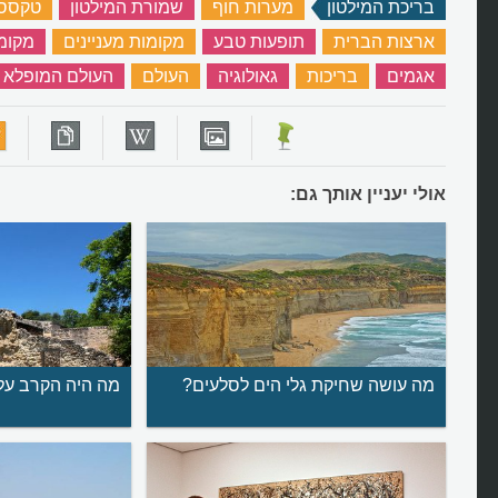
בריכת המילטון
‏
מערות חוף
‏
שמורת המילטון
‏
טקסס
ארצות הברית
‏
תופעות טבע
‏
מקומות מעניינים
‏
מקומו
אגמים
‏
בריכות
‏
גאולוגיה
‏
העולם
‏
העולם המופלא
אולי יעניין אותך גם:
מה עושה שחיקת גלי הים לסלעים?
מה היה הקרב על