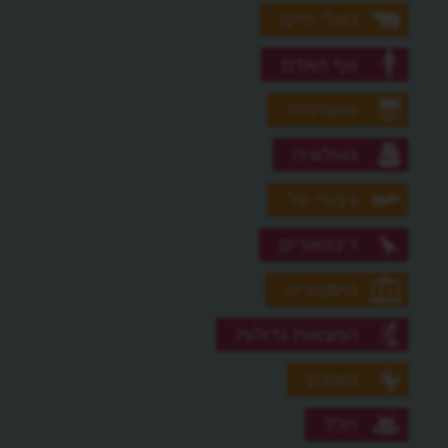
בעלי חיים
גוף האדם
גאוגרפיה
גאולוגיה
גיבורי על
דינוזאורים
היסטוריה
המצאות גדולות
העולם
חלל