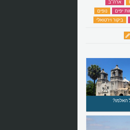
‏
ארה"ב
‏
ת יפים
‏
נופים
‏
‏
ביקור וירטואלי
‏
 האלמו?