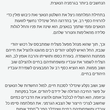
הנחשבים ביותר בגרמניה הנאצית.
בתחילת המלחמה ניצל את השלטון הנאצי ואת כיבוש פולין כדי
להרוויח כסף רב. אך בהדרגה החל שינדלר נחשף לזוועות
הנאצים וממי שתמך בנאצים, הוא שינה את פניו והחל לגלות
סלידה מהאלימות והטרור שלהם.
וכך, תוך שהוא מנהל מפעל מצליח שמתבסס על רכוש יהודי
שנבזז, החל האיש לקלוט יהודים רבים מהגטו ולהציל את חייהם
ממחנות ההשמדה. בעזרת כספו ותושייתו והרבה אומץ לב, הוא
הצליח לשמור את עובדיו ומשפחותיהם בחיים ולהצילם שוב
ושוב ממוות. הוא הוציא כסף רב על המבצעים לשמירת עובדיו
היהודים בחיים.
שוב ושוב נקלע שינדלר לסכנת חיים, למול החשדות של הנאצים
על פשר החיבה הגדולה של ידידם ליהודים. אבל בפקחות
וביוזמה, הוא הצליח לבלבל אותם ולהציג את הדברים כמיזם
שחשוב לצרכי הייצור של הצבא הגרמני. את המלחמה סיימו כל
עובדיו ומשפחותיהם בחיים ושינדלר הפך ל"חסיד אומות