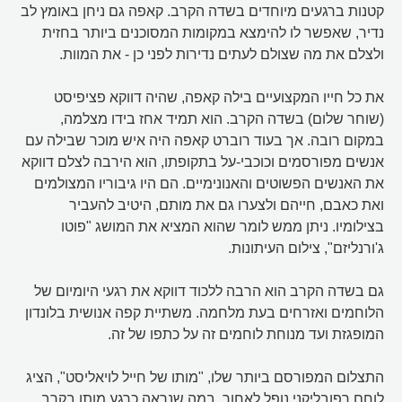
קטנות ברגעים מיוחדים בשדה הקרב. קאפה גם ניחן באומץ לב
נדיר, שאפשר לו להימצא במקומות המסוכנים ביותר בחזית
ולצלם את מה שצולם לעתים נדירות לפני כן - את המוות.
את כל חייו המקצועיים בילה קאפה, שהיה דווקא פציפיסט
(שוחר שלום) בשדה הקרב. הוא תמיד אחז בידו מצלמה,
במקום רובה. אך בעוד רוברט קאפה היה איש מוכר שבילה עם
אנשים מפורסמים וכוכבי-על בתקופתו, הוא הירבה לצלם דווקא
את האנשים הפשוטים והאנונימיים. הם היו גיבוריו המצולמים
ואת כאבם, חייהם ולצערו גם את מותם, היטיב להעביר
בצילומיו. ניתן ממש לומר שהוא המציא את המושג "פוטו
ג'ורנליזם", צילום העיתונות.
גם בשדה הקרב הוא הרבה ללכוד דווקא את רגעי היומיום של
הלוחמים ואזרחים בעת מלחמה. משתיית קפה אנושית בלונדון
המופגזת ועד מנוחת לוחמים זה על כתפו של זה.
התצלום המפורסם ביותר שלו, "מותו של חייל לויאליסט", הציג
לוחם רפובליקני נופל לאחור, במה שנראה כרגע מותו בקרב.