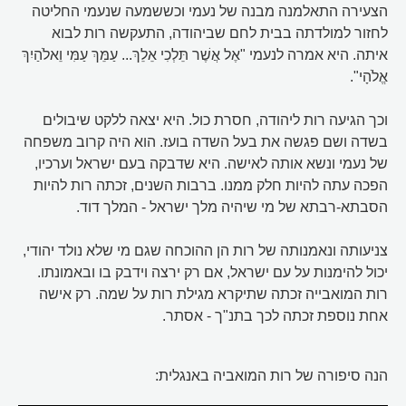
הצעירה התאלמנה מבנה של נעמי וכששמעה שנעמי החליטה
לחזור למולדתה בבית לחם שביהודה, התעקשה רות לבוא
איתה. היא אמרה לנעמי "אֶל אֲשֶׁר תֵּלְכִי אֵלֵךְ... עַמֵּךְ עַמִּי וֵאלֹהַיִךְ
אֱלֹהָי".
וכך הגיעה רות ליהודה, חסרת כול. היא יצאה ללקט שיבולים
בשדה ושם פגשה את בעל השדה בועז. הוא היה קרוב משפחה
של נעמי ונשא אותה לאישה. היא שדבקה בעם ישראל וערכיו,
הפכה עתה להיות חלק ממנו. ברבות השנים, זכתה רות להיות
הסבתא-רבתא של מי שיהיה מלך ישראל - המלך דוד.
צניעותה ונאמנותה של רות הן ההוכחה שגם מי שלא נולד יהודי,
יכול להימנות על עם ישראל, אם רק ירצה וידבק בו ובאמונתו.
רות המואבייה זכתה שתיקרא מגילת רות על שמה. רק אישה
אחת נוספת זכתה לכך בתנ"ך - אסתר.
הנה סיפורה של רות המואביה באנגלית: