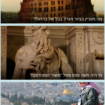
מה מעניין בציור מגדל בבל של ברויגל?
מי היה משה ומהו פסל "משה" המפורסם?