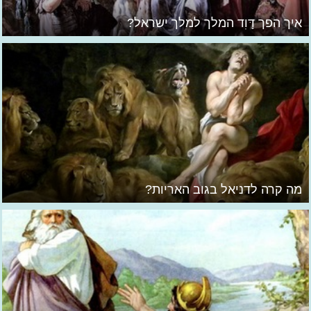
איך הפך דָּוִד המלך למלך ישראל?
מה קרה לדניאל בגוב האריות?