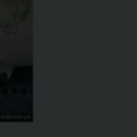
למה ביוטיוב כל כך אוהבים את "זמן" של
איך הרג הסרט 
הנס זימר?
הראשונה קלרה 