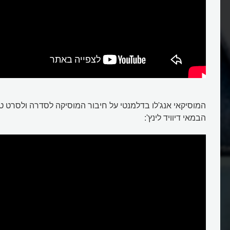
המוסיקאי אנג'לו בדלמנטי על חיבור המוסיקה לסדרה ולסרט טוו
הבמאי דיוויד לינץ':
אפלין התחיל לדבר?