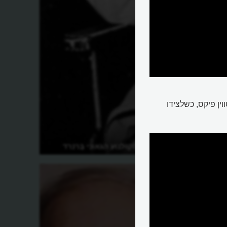
ין פיקס, כשלצידו
מי היה מלחין הקולנוע הגאוני ברנרד
הרמן?