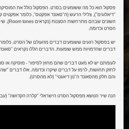
פסקול הוא כל מה ששומעים בסרט. הפסקול כולל את המוסיקה,
"דיאלוגים"), צלילי הרעש (ה"סאונד אפקטס", כלומר אפקטים קו
השונים שבהם מ
הסרט וכדומה.
יש בפסקול רגעים ששומעים דברים מהעולם של הסרט, כלומר
דברים שהדמויות ממש שומעות. הדברים הללו נקראים "סאונד ד
לעומתם יש לא מעט דברים שהם מחוץ לסיפור - מוסיקה או סא
לחזק תחושות, לרמז על דברים שיקרו וכדומה. אלו דברים "שהד
והם חלק מהסאונד ה"נון דיאגטי" (לא מהסרט).
הנה שיר הנושא מפסקול הסרט הישראלי "קלרה הקדושה" (עבר