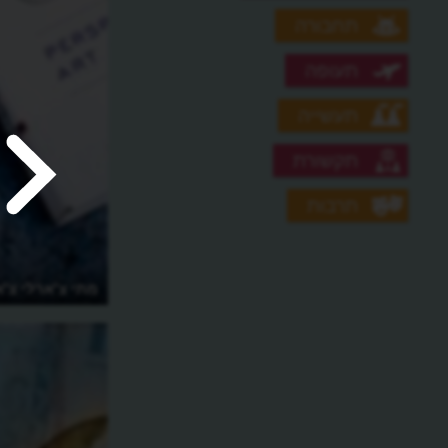
תחבורה
תעופה
תעשייה
תקשורת
תרבות
איך מככב המזמור העתיק "'דיאֶס אירֶה'"
מתי צ'ארלי צ'
בקולנוע?