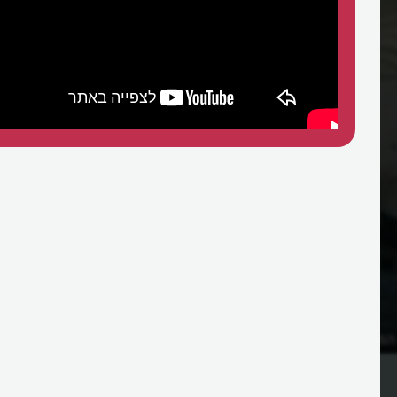
המדבר את האיט גירל
מי המציאו את הסרט המדבר?
בואו?