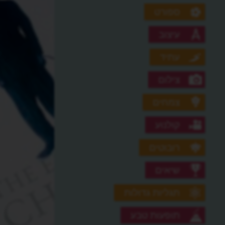
ספורט
עיצוב
עתיד
צילום
צמחים
קולנוע
רובוטים
שיאים
תגליות גדולות
תופעות טבע