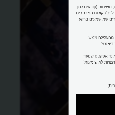
 השיחות (קוראים להן
ליים), קולות המרחבים
תרחשות הסצנות (נקראים Room tones), שירים שמושמעים ברקע
 מהעלילה ממש -
יאגטי".
ונד אפקטס שנועדו
מויות לא שומעות"
ית):