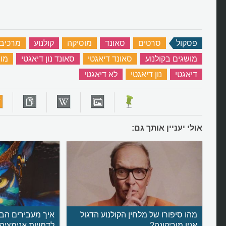
פסקול
‏
סרטים
‏
סאונד
‏
מוסיקה
‏
קולנוע
‏
מרכיבי
מושגים בקולנוע
‏
סאונד דיאגטי
‏
סאונד נון דיאגטי
‏
מו
דיאגטי
‏
נון דיאגטי
‏
לא דיאגטי
‏
אולי יעניין אותך גם:
מהו סיפורו של מלחין הקולנוע הדגול
איך מעבירים הבע
אניו מוריקונה?
לדמויות אנימציה