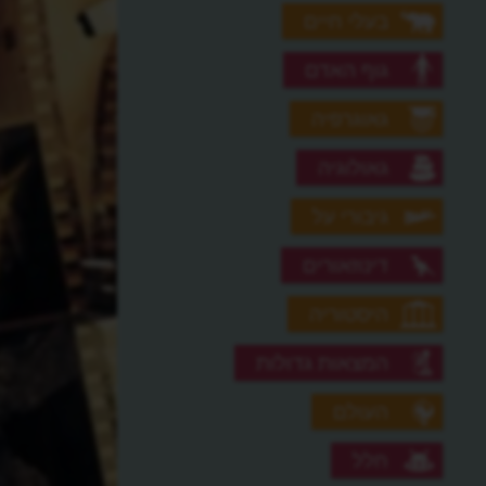
בעלי חיים
גוף האדם
גאוגרפיה
גאולוגיה
גיבורי על
דינוזאורים
היסטוריה
המצאות גדולות
העולם
חלל