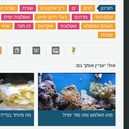
תוכינון
‏
דגים
‏
ים
‏
ריף אלמוגים
‏
שונית
‏
שונית ה
עולם החי
‏
מדהים
‏
בעלי חיים ימיים
‏
זואולוגיה ימית
‏
העולם המופלא
‏
זואולוגיה
‏
אוקיינוס
‏
דג תוכי
‏
שינוי 
שוניות
‏
אולי יעניין אותך גם:
מהו האלמוג ומה סוד יופיו?
מה מיוחד בנדיד