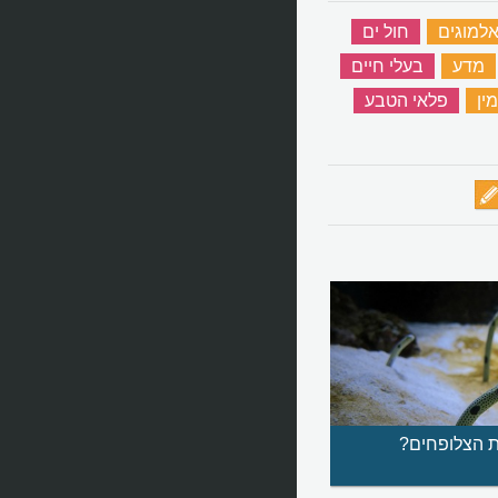
אלמוגים
‏
חול ים
‏
מדע
‏
בעלי חיים
‏
מין
‏
פלאי הטבע
‏
ת הצלופחים?