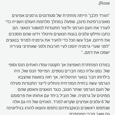
Rose).
"הוורד הלבן" הייתה מחתרת של סטודנטים גרמנים אמיצים
מאוניברסיטת מינכן, שפעלו במהלך מלחמת העולם השנייה כדי
לעורר את העם הגרמני וליצור התנגדות למשטר הנאצי. הם
כתבו וחילקו עלונים בגנות הנאצים והיטלר וידעו שהם מסכנים
את חייהם, אבל עשו הכל כדי להעיר את גרמניה למרוד בנאצים
"לפני שערי גרמניה יהפכו לעיי חורבות ולפני שאחרוני צעיריה
ישפכו את דמם.."
במרכז המחתרת האמיצה אך הקטנה עמדו האחים הנס וסופי
שול. נמנו עליה כמה חברים נוספים. המייסד הנס שול, היה
בילדותו חבר בנוער ההיטלראי, אך חזה בזוועות שהצבא
הגרמני עשה בחזית המזרחית והחליט לייצר התנגדות פעילה
של העם הגרמני שוחר הטוב, כנגד הנאצים והאסון שהם
ממיטים על גרמניה. שול הוביל ביחד עם אחותו את פרסומם
של 6 עלונים אמיצים שקראו למרד. האחים שול היו גם אלה
שנתפסו ראשונים ובעקבותיהם נתפסו והוצאו להורג בגיליוטינה
גם שאר חברי המחתרת.