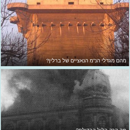
מהם מגדלי הנ"מ הנאציים של ברלין?