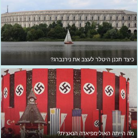
כיצד תכנן היטלר לעצב את נירנברג?
מה הייתה האולימפיאדה הנאצית?