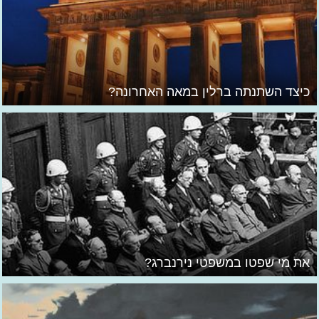
כיצד השתנתה ברלין במאה האחרונה?
את מי שפטו במשפטי נירנברג?