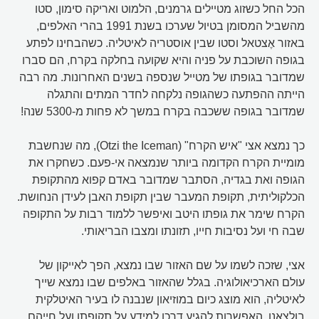
הכל החל כשזוג מטיילים גרמנים, הלמוט ואריקה סימון, סטו
מהשביל המסומן בטיול שערכו בשנת 1991 בהרי האלפים,
באזור אֶצטאל וסטו שבין אוסטריה לאיטליה. כשהבחינו לפתע
בגופה השוכבת על פניה והיא שקועה בחלקה בקרח, הם סברו
שמדובר בגופתו של מטייל שנספה בשנים האחרונות. מה רבה
הייתה ההפתעה כשהגופה נלקחה לחדר המתים והתגלה
שמדובר בגופה ששכבה בקרח במשך לא פחות מ-5300 שנה!
כך נמצא אצי "איש הקרח" (Otzi the Iceman), מה שנחשבת
מומיית הקרח הקדומה ביותר שנמצאה אי-פעם. כשחקרו את
הגופה ואת בגדיה, הסתבר שמדובר באדם קפוא מהתקופת
הכלקוליתית, תקופת המעבר שבין תקופת האבן לעידן הנחושת.
הקרח שימר את גופתו היטב ואיפשר ללמוד רבות על התקופה
שבה חי ועל נסיבות חייו, תזונתו ומצבו הבריאותי.
אצי, שזכה לשמו על שם האזור שבו נמצא, הפך לאייקון של
עולם הארכיאולוגיה. בגלל שהאזור באלפים שבו נמצא שייך
לאיטליה, הוא מוצג כיום במוזיאון שנבנה לו בעיר האיטלקית
בולצאנו. האפשרות להגיע דרכו למידע על תקופתו ועל חייהם