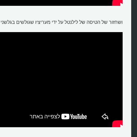
ושחזור של הטיסה של לילנטל על ידי מעריציו שגולשים בגלשני א