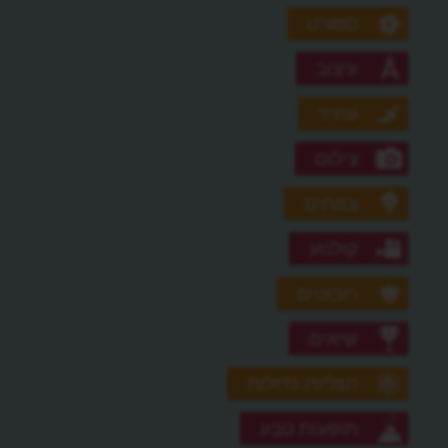
ספורט
עיצוב
עתיד
צילום
צמחים
קולנוע
רובוטים
שיאים
תגליות גדולות
תופעות טבע