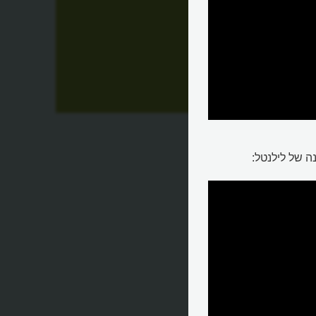
און?
ה של לילנטל: