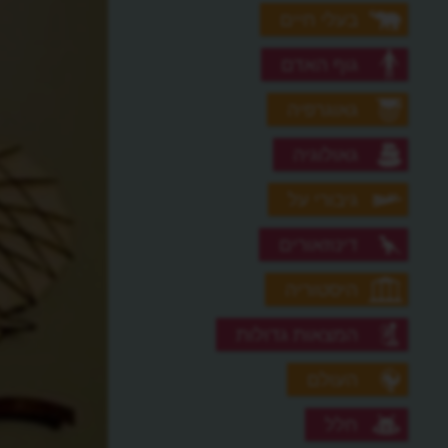
בעלי חיים
גוף האדם
גאוגרפיה
גאולוגיה
גיבורי על
דינוזאורים
היסטוריה
המצאות גדולות
העולם
חלל