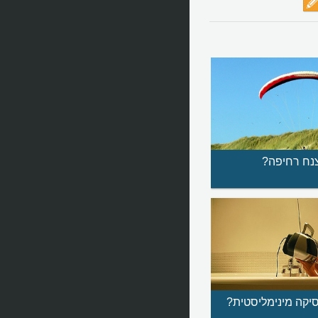
צנח רחיפה?
יקה מינימליסטית?