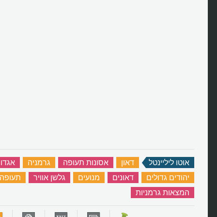
אוטו ליליינטל
‏
דאון
‏
אסונות תעופה
‏
גרמניה
‏
אגדו
יהודים גדולים
‏
דאונים
‏
מנועים
‏
גלשן אוויר
‏
תעופה
המצאות גרמניות
‏