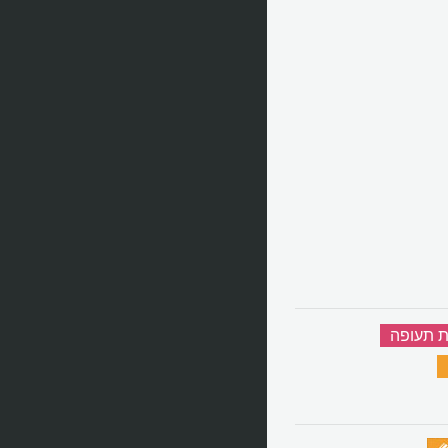
ת תעופה
‏
‏