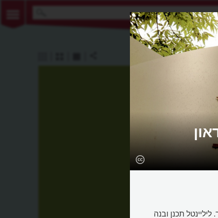
און
ליליינטל תכנן ובנה