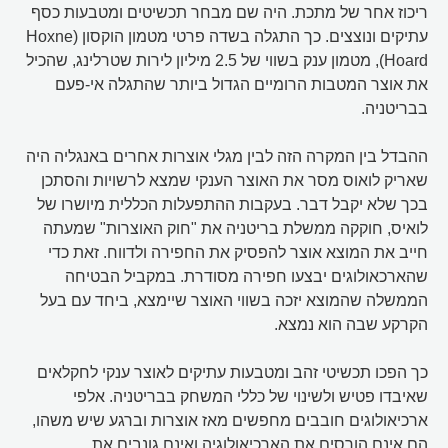
ריכוז אחר של מתכת. היה שם מבחר תכשיטים ומטבעות כסף
עתיקים ונוצצים. כך התגלה בשדה פרטי מטמון הוקסון (Hoxne
Hoard), מטמון ענק בשווי של 2.5 מיליון לירות שטרלינג, שהכיל
את אוצר המטבות הרומיים הגדול ביותר שהתגלה אי-פעם
בבריטניה.
ההבדל בין המקרה הזה לבין מגלי אוצרות אחרים באנגליה היה
שאריק לואוס מסר את האוצר הענקי שמצא לרשויות והסתכן
בכך שלא יקבל דבר. בעקבות ההתפעלות הכללית מיושרו של
לואיס, חוקקה ממשלת בריטניה את "חוק האוצרות" שמעתה
חייב את המוצא אוצר להפסיק את החפירה ולדווח. זאת כדי
שהארכאולוגים יבצעו חפירה מסודרת. במקביל הבטיחה
הממשלה שהמוצא יזכה בשווי האוצר שיימצא, ביחד עם בעל
הקרקע שבה הוא נמצא.
כך הפכו תכשיטי זהב ומטבעות עתיקים לאוצר ענקי לחקלאים
שאיבדו פטיש ולשינוי של כללי המשחק בבריטניה. אלפי
ארכיאולוגים חובבים מחפשים מאז אוצרות וברגע שיש משהו,
הם אינם הורסים את הארכיאולוגיה ואינם גונבים את