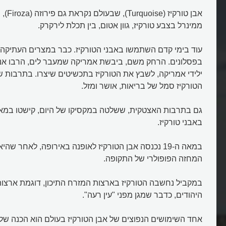
אבן טורקי
ממינרל בצבע טורקיז, גוון אטום, בין תכלת לירקרק.
עוד בימי קדם השתמשו באבני הטורקיז. כבר במצרים העתיקה 
בפסלונים. הרחק משם, ביבשת אמריקה שמעבר לים, הרבו אנש
ילידי אמריקה, לשבץ את הטורקיז בתכשיטים שיצרו. בתרבות 
הטורקיז סמל של בריאות, אושר ומזל.
באבני טורקיז.
במאה ה-19 נכנסה אבן הטורקיז לאופנה באירופה, לאחר ש
המחזה הפופולרי של התקופה.
במקביל נחשבה הטורקיז בארצות המזרח התיכון, דוגמת ארצות 
היהודים, כדבר שמגן מפני "עין רעה".
אחד השימושים הנפוצים של אבן הטורקיז בעולם הוא הכנה של