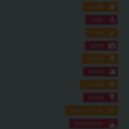
ספורט
עיצוב
עתיד
צילום
צמחים
קולנוע
רובוטים
שיאים
תגליות גדולות
תופעות טבע