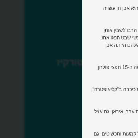
ז (Turquoise), שבעולם נקראת גם פירוזה (Firoza), היא אבן חן עשויה
הרבו לשבץ אותן
י שבט הנאוואחו,
שלהם הייתה אבן
טורקיז
גם בתרבות האצטקית, ששלטה במקסיקו של היום, קישטו במאה ה-15 חפצי פולחן
היא כיכבה ב"קליאופטרה",
ערב, איראן וגם אצל
 קמעות ותכשיטים. גם