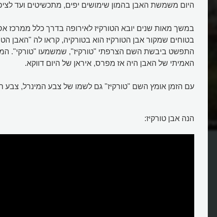
היום משמשת האבן בהמון שימושים יפים, מתכשיטים ועד לציפו
במשך מאות שנים יובא הטורקיז לאירופה בדרך כלל ממרכז אסי
בטוחים שמקור אבן הטורקיז הוא בטורקיה, קראו לה "האבן הטו
התפשט ביבשת השם הצרפתי "טורקיז", שמשמעו "טורקי". המ
האמיתי של האבן היה אז מפרס, איראן של היום דווקא.
עם הזמן אומץ השם "טורקיז" גם לשמו של צבע המינרל, צבע הט
הנה אבן טורקיז:
קופים ודלתות בכחול
מהי אבן הטורקיז?
יכון?