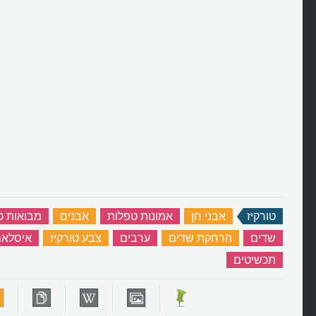
טורקיז
‏
אבני חן
‏
אמונות טפלות
‏
אבנים
‏
מבואות כ
שדים
‏
הרחקת שדים
‏
ערבים
‏
צבע טורקיז
‏
איסלא
תכשיטים
‏