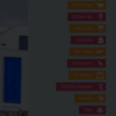
בעלי חיים
גוף האדם
גאוגרפיה
גאולוגיה
גיבורי על
דינוזאורים
היסטוריה
המצאות גדולות
העולם
חלל