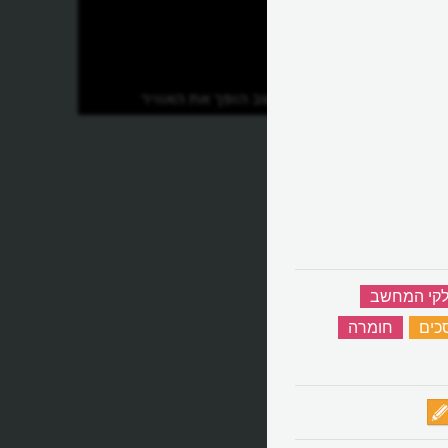
איזה שבב מחשב הופך את האוויר
למשטח מגע?
קי המחשב
‏
כים
‏
חומרה
‏