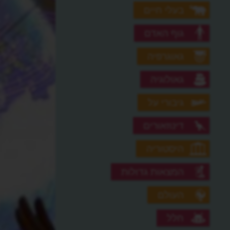
בעלי חיים
גוף האדם
גאוגרפיה
גאולוגיה
גיבורי על
דינוזאורים
היסטוריה
המצאות גדולות
העולם
חלל