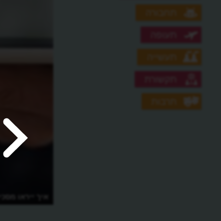
תחבורה
תעופה
תעשייה
תקשורת
תרבות
איך ייראו מסכ