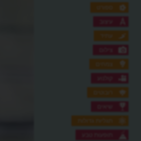
ספורט
עיצוב
עתיד
צילום
צמחים
קולנוע
רובוטים
שיאים
תגליות גדולות
תופעות טבע