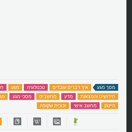
מהם המסך והטלוויזיה השקופים?
מסך מגע
‏
איך דברים עובדים
‏
טכנולוגיה
‏
מגע
‏
חל
חידושים והמצאות
‏
מדע
‏
מחשבים
‏
מסכי מגע
‏
מס
הייטק
‏
מחשב אישי
‏
זכוכית שקופה
‏