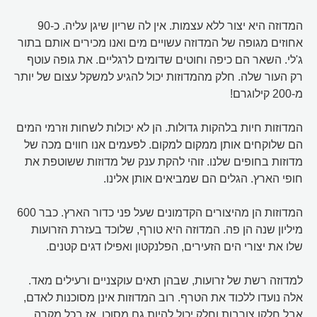
המדוזה היא יצור ללא עצמות. אין לה שריון שיגן עליה. כ-90
אחוזים מגופה של המדוזה עשויים מים ואנו מכירים אותם בתור
ג'לי. השאר הם כיפה וחוטים שדומים לרגליים. את גופה עוטף
רק העור שלה. חלק מהמדוזות יכול להגיע למשקל עצום של יותר
מ-200 קילוגרם!
המדוזות חיות בלהקות גדולות. הן לא יכולות לשחות וזרמי המים
הם שלוקחים אותן ממקום למקום. לפעמים אנו חווים מכה של
מדוזות בחופים שלנו. זוהי להקת ענק של מדוזות ששוטפת את
חופי הארץ. הגלים הם שמביאים אותן אלינו.
המדוזות הן מהיצורים הקדמונים שעל פני כדור הארץ. כבר 600
מיליון שנה הן פה. המדוזה היא טורף, שלוכד בעזרת הזרועות
שלו את יצורי הים הזעירים, הפלנקטון ואפילו דגים קטנים.
למדוזה רשת של זרועות, שבהן תאים עוקצניים ורעילים מאד.
אלה נועדו ללכוד את הטרף. רוב המדוזות אינן מסוכנות לאדם,
אבל חלקן צורבות וחלק יכול להיות גם מסוכן, אז בכל מקרה