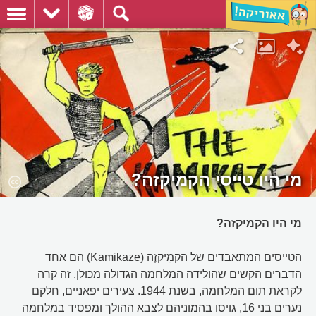
מי היו טייסי הקמיקזה?
מי היו הקמיקזה?
הטייסים המתאבדים של הקַמִיקַזֶה (Kamikaze) הם אחד
הדברים הקשים שהולידה המלחמה הגדולה מכולן. זה קרה
לקראת תום המלחמה, בשנת 1944. צעירים יפאניים, חלקם
נערים בני 16, גויסו בהמוניהם לצבא ההולך ומפסיד במלחמה