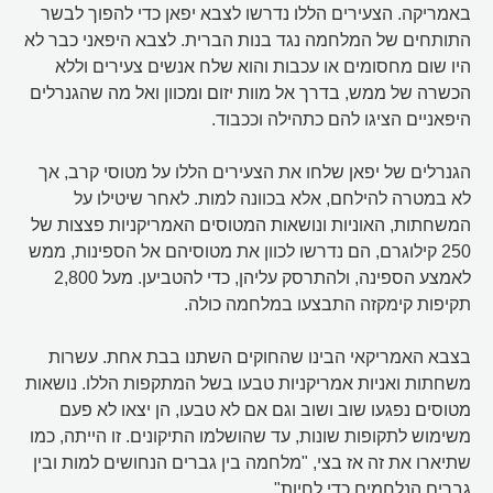
באמריקה. הצעירים הללו נדרשו לצבא יפאן כדי להפוך לבשר
התותחים של המלחמה נגד בנות הברית. לצבא היפאני כבר לא
היו שום מחסומים או עכבות והוא שלח אנשים צעירים וללא
הכשרה של ממש, בדרך אל מוות יזום ומכוון ואל מה שהגנרלים
היפאניים הציגו להם כתהילה וככבוד.
הגנרלים של יפאן שלחו את הצעירים הללו על מטוסי קרב, אך
לא במטרה להילחם, אלא בכוונה למות. לאחר שיטילו על
המשחתות, האוניות ונושאות המטוסים האמריקניות פצצות של
250 קילוגרם, הם נדרשו לכוון את מטוסיהם אל הספינות, ממש
לאמצע הספינה, ולהתרסק עליהן, כדי להטביען. מעל 2,800
תקיפות קימקזה התבצעו במלחמה כולה.
בצבא האמריקאי הבינו שהחוקים השתנו בבת אחת. עשרות
משחתות ואניות אמריקניות טבעו בשל המתקפות הללו. נושאות
מטוסים נפגעו שוב ושוב וגם אם לא טבעו, הן יצאו לא פעם
משימוש לתקופות שונות, עד שהושלמו התיקונים. זו הייתה, כמו
שתיארו את זה אז בצי, "מלחמה בין גברים הנחושים למות ובין
גברים הנלחמים כדי לחיות".