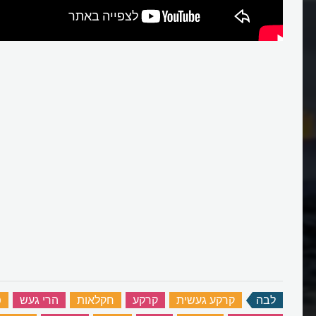
לבה
‏
קרקע געשית
‏
קרקע
‏
חקלאות
‏
הרי געש
‏
פ