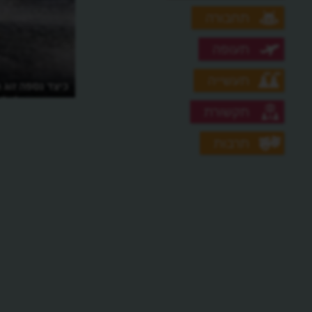
תחבורה
תעופה
תעשייה
כיצד נספה זוג 
והנועז בעולם?
תקשורת
תרבות