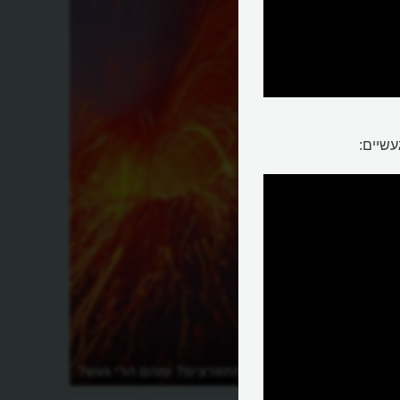
עשיים:
למה הרי געש מתפרצים? ומהם הרי געש?