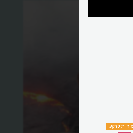
וריות קרקע
‏