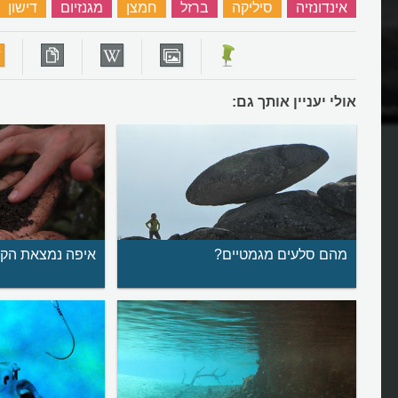
אינדונזיה
‏
סיליקה
‏
ברזל
‏
חמצן
‏
מגנזיום
‏
דישון
אולי יעניין אותך גם:
חוקרי הרי געש הרומנטי
ממה נובעת התפרצות הרי געש?
מהם סלעים מגמטיים?
איפה נמצאת הקר