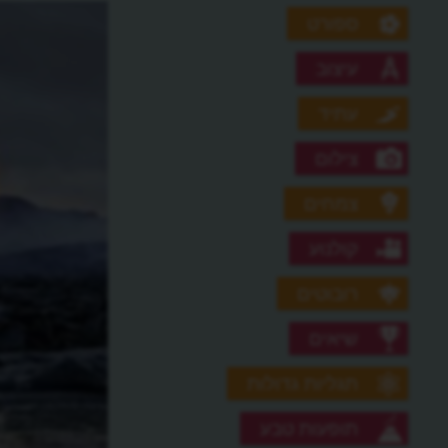
ספורט
עיצוב
עתיד
צילום
צמחים
קולנוע
רובוטים
שיאים
תגליות גדולות
תופעות טבע