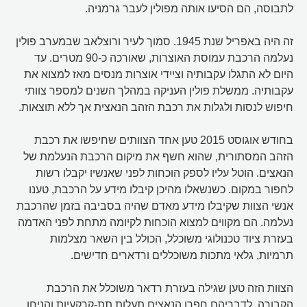
לתבוסה, הם הסיעו אותה מפולין לעבר גרמניה.
זה היה באפריל שנת 1945. סמוך לעיר ורוצלאב שבמערב פולין
נעלמה הרכבת עמוסת האוצרות, שאורכה כ-90 מטרים. עד
היום לא התגלו עקבותיה וציידי אוצרות מנסים מאז למצוא את
עקבותיה. ממשלת פולין העניקה במהלך השנים למספר צוותי
חיפוש לנסות ולגלות את רכבת הזהב הנאצית אך ללא תוצאות.
בחודש אוגוסט 2015 טען אחד הצוותים שחיפשו את רכבת
הזהב המסתורית, שהוא חשף את מיקום הרכבת הנעלמת של
הנאצים. הוטל עליו לספק הוכחות לפני שאנשיו יקבלו רשות
לחפור במקום. כשנשאלו מהיכן קיבלו מידע על הרכבת, טענו
אנשי הצוות שקיבלו מידע מאדם שהיה בסביבה בזמן שהרכבת
נעלמה. הם מקווים למצוא הוכחות לקיומה מתחת לפני האדמה
בעזרת ציוד טכנולוגי משוכלל, הכולל בין השאר מצלמות
תרמיות, גלאי מתכות משוכללים ורדארים חדישים.
הצוות הזה טען שגילה בעזרת רדאר משוכלל את הרכבת
הקבורה. לדבריהם חפרו הנאצים תעלות תת-קרקעיות והניחו