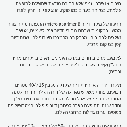
חירום או פתרון זמני אלא בחירה מודעת שהופכת לתופעה
עולמית, במיוחד בערים כמו טוקיו, הונג קונג, ניו יורק ולונדון.
הרעיון של מיקרו דירה (micro apartment) התפתח מתוך צורך
ממשי. במקומות שבהם מחירי הדיור זינקו לשמיים, אנשים
נאלצים לבחור בין מרחק רב מהמרכז העירוני לבין שטח דיור
קטן במיקום מרכזי.
לא מעט מהם בוחרים במרכז העניינים, מקום בו יקרים מחירי
הנדל"ן (קיצור של נכסי ד'לא ניידי, ובשפה פשוטה: דירות
ובתים).
מיקרו דירה היא יחידת דיור שגודלה נע בין 15 ל-40 מטרים
רבועים, פחות משליש מגודלה של דירה רגילה. הדירה קטנה
מחדר שינה ממוצע אבל מכילה מטבח, חדר אמבטיה, סלון
וחדר שינה. התופעה הפכה לפתרון דיור פופולרי במטרופולינים
צפופים, ערים גדולות ברחבי העולם.
הרעיון אינו חדש. כבר בשנות ה-50 של המאה ה-20 יפן פיתחה