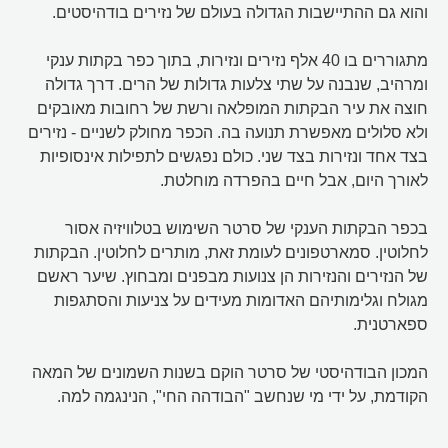
והוא גם ההתיישבות הגדולה בעולם של נזירים בודהיסטים.
מתגוררים בו 40 אלף נזירים ונזירות, בתוך כפר בקתות ענקי
ומרהיב, שנבנה על שתי צלעות גדולות של הרים. דרך גדולה
חוצה את עיר הבקתות המופלאה ורשת של רחובות מאובקים
ולא סלולים מאפשרת תנועה בה. הכפר מחולק לשניים - נזירים
בצד אחד ונזירות בצד שני. כולם נפגשים לתפילות אינסופיות
לאורך היום, אבל חיים בהפרדה מוחלטת.
בכפר הבקתות הענקי של סרטר השימוש בטלוויזיה אסור
לחלוטין. סמארטפונים לעומת זאת, מותרים לחלוטין. הבקתות
של הנזירים והנזירות הן צנועות מבפנים ומבחוץ. שיער ראשם
מגולח וגלימותיהם האדומות מעידים על צניעות והסתגפות
ספארטנית.
המכון הבודהיסטי של סרטר הוקם בשנות השמונים של המאה
הקודמת, על ידי מי שנחשב "הבודהה החי", הנינגמה למה.