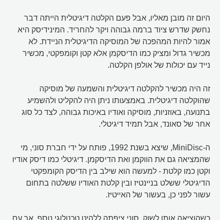
היום זה מובן מאליו, אבל פעם הקלטה דיגיטלית הייתה דבר
נחשק שדרש ציוד ברמה גבוהה ויקר להחריד. המינידיסק היא
אמור להיות המהפכה של המוסיקה הדיגיטלית הניידת. לא
מכשיר גדול ומציק כמו הדיסקמן אלא קטן וקומפקטי, מכשיר
נייד עם יכולות של אולפן הקלטה.
זה היה מכשיר להקלטה דיגיטלית והשמעה של מוסיקה
שהוקלטה דיגיטלית. באמצעותו ניתן היה להקליט ולהשמיע
בתנועה, באוזניות, מוסיקה ואודיו באיכות גבוהה, לצד כל סוג
אחר של סאונד, אבל תמיד דיגיטלי.
ה-MiniDisc, שיצא בשנת 1992, פותח על ידי חברת סוני, מי
שהמציאה גם את הווקמן ואת הדיסקמן. דיגיטלי כמו דיסק אודיו
וקטן כמו קלטת - למעשה הוא שילב בין הדיסק הקומפקטי
הדיגיטלי ששלט בניינטיז ובין קלטת האודיו ששלטה בתחום
עשור לפני כן, בעשור של האייטיז.
כשהוציאה אותו לשוק, סוני ציפתה ללהיט טכנולוגי נוסף. אך עם