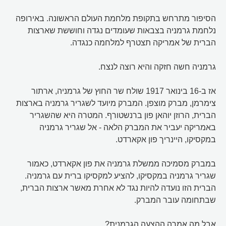
הסיפור מתרחש בתקופת מלחמת העולם הראשונה. באירופה
נלחמת גרמניה בצבאות שעומדים נגדה וחוששת שארצות
הברית של אמריקה תצטרף למלחמה כנגדה.
גרמניה חשה חזקה והיא רוצה לנצח.
אז ב-16 בינואר 1917 שולח שר החוץ של גרמניה, ארתור
צימרמן, מברק מוצפן. המברק מיועד לשגריר גרמניה בארצות
הברית, הרוזן יוהאן פון ברנשטורף. המטרה היא שהשגריר
באמריקה יעביר את המברק הלאה - אל שגריר גרמניה
במקסיקו, היינריך פון אקארדט.
במברק מסמיכה ממשלת גרמניה את פון אקארדט, כאמור
שגריר גרמניה במקסיקו, להציע למקסיקו ברית עם גרמניה.
הברית הזו נועדה להיות נגד לא אחרת מאשר ארצות הברית,
שבתחומה עובר המברק.
אבל מה אמרה ההצעה הגרמנית?