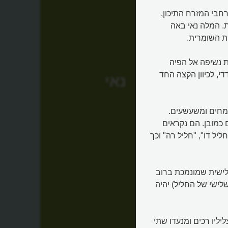
 בכל רחבי המזרח התיכון,
. המלה נאי באה
השוּמֶרית.
ת נשיפה אל הפיה
י, לכיוון הקצה החד
נאי
שמחים ומשעשעים.
באורכים שונים כמובן. הם נקראים
יל דו", "חליל רה" וכך
שלישית שמונמכת ברוב
שלישי של החליל) יהיה
לאגודל. צליליו רכים ומנעדו שתי