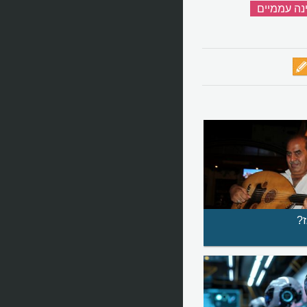
ינה עממיים
‏
?