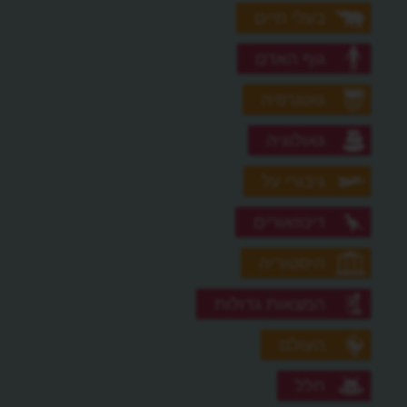
בעלי חיים
גוף האדם
גאוגרפיה
גאולוגיה
גיבורי על
דינוזאורים
היסטוריה
המצאות גדולות
העולם
חלל