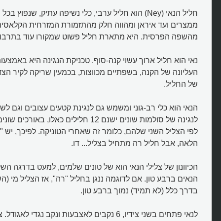
חליל הנאי (Ney) הוא חליל ערבי, כלי נשיפה עתיק, שנפוץ
ממצרים ועד איראן ומהווה חלק מהתזמורת המזרחית הקלאסית
מהשפה הפרסית. היא מתארת חליל פשוט שמקורו עוד בתרבות 
נאי הוא חליל ארוך עשוי קנה-סוף. טכניקת הנגינה היא באמצעו
העליונה של הקנה, בשפתיים מכווצות, בכמעין שריקה לקיר הצדד
של החליל.
הנאי הוא כלי רב-גוני ומשמש גם לנגינת קטעים עצובים וגם ל
לנגינה של סולמות שונים ישנם 12 חלילים כאלו, 
לפי הצליל השני שלהם, כלומר זה שאחרי הטוניקה. לפיכך, יש "חל
הלאה, אבל חליל רה מתחיל בצליל... דו.
הכיוונון של צלילי הנאי הוא של טונים שלמים, למעט בדרגה ה
הנאים ברבע טון. אם לדוגמה ננגן בחליל "רה", אז הצליל מי (ה
בדרך כלל (לא תמיד) נמוך ברבע טון.
לנאי פתחים בשני צידיו, 6 נקבים לאצבעות ונקב נגדי 