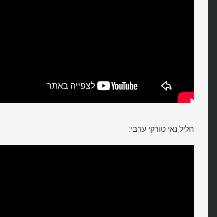
חליל נאי טורקי ערבי: