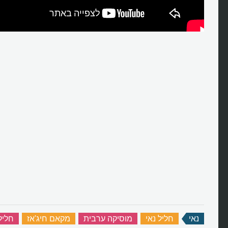
נאי
‏
חליל נאי
‏
מוסיקה ערבית
‏
מקאם חיג'אז
‏
חליל