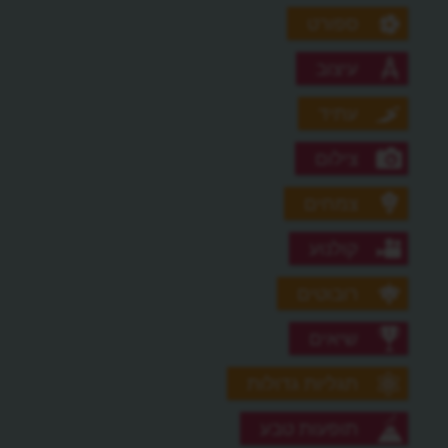
ספורט
עיצוב
עתיד
צילום
צמחים
קולנוע
רובוטים
שיאים
תגליות גדולות
תופעות טבע