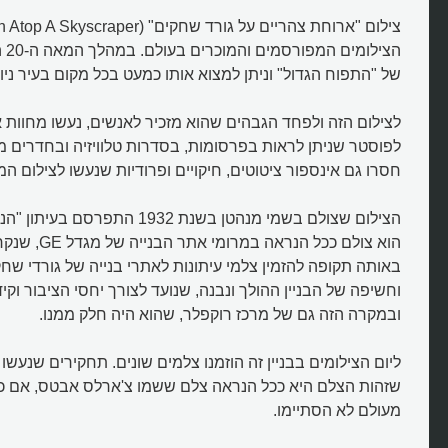
הצי
של "התפוח הגדול" וניתן למצוא אותו כמעט בכל מקום בעיר ניו-י
לצילום הזה ולפחד הגבהים שהוא מזכיר לאנשים, נעשו מחוות א
לפוסטר שניתן לראות בפרסומות, בסדרות טלוויזיה ובחדרים מ
חסרו גם אינספור ציטוטים, חיקויים ופרודיות שנעשו לצילום המ
הצילום שצולם בשמי מנהטן בשנת 1932 הת
באותה תקופה להזמין צלמי עיתונות לאתרי בנייה של גורדי שחק
וחשיפה של הבניין ההולך ונבנה, שנועד לצורך יחסי הציבור וקי
ובמקרה הזה גם של מרכז רוקפלר, שהוא היה חלק ממנו.
ליום הצילומים בבניין זה הוזמנו צלמים שונים. תחקירים שנעש
שזהות הצלם היא ככל הנראה צלם ששמו צ'ארלס אבטס, אם כי ה
מעולם לא הסתיימו.