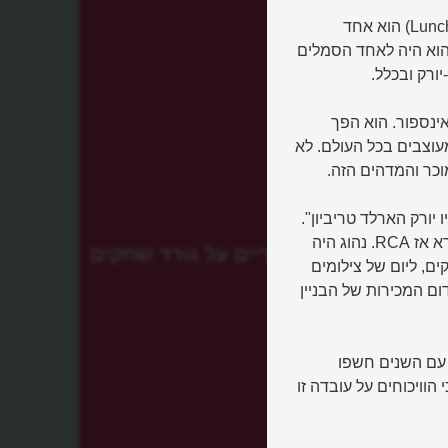
צילום "ארוחת צהריים על גורד שחקים" (Lunch Atop A Skyscraper) הוא אחד
לומים המפורסמים והמוכרים בעולם. במהלך המאה ה-20 הוא היה לאחד הסמלים
ורק ובכלל.
ינספור. הוא הפך
עוצבים בכל העולם. לא
וכר והמדהים הזה.
פרסם בעיתון "הניו יורק הארלד טריביון".
הוא צולם ככל הנראה במרומי אתר הבנייה של מגדל GE, שנקרא אז RCA. נהוג היה
ארוחת צהריים על גורד שחקים
ים, ליום של צילומים
דום המכירות של הבניין
ו עם השנים חשפו
וויכוחים על עובדה זו