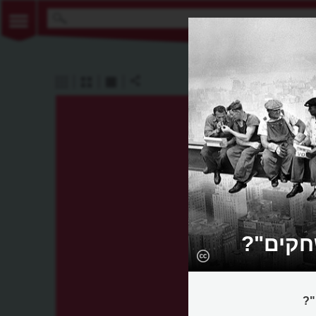
חקים"?
"?