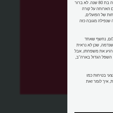
אבל בצד הפרסום שלו, הצילום הוא גם תעלומה של ממש, חידה בת 80 שנה. לא ברור
ם הארוחה על קורה
חות של הפועלים,
 שנפילה מגובה כזה
Men at Lun" שנעשה ב-2012 על הצילום, נחשף שאחד
נדמה, שכן לא נראית
רגיע את משפחתו, אבל
 השפל הגדול בארה"ב,
עי בטיחות כמו
 איך לומר זאת
ם"?