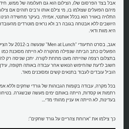
מיהם הפועלים שצולמו בו, מי צילם אותו ורבים תוהים אם צילו
התלויה באוויר הוא בכלל אותנטי, אמיתי. בעיקר מחשידה הנינו
היושבים ללא אבטחה בגובה רב ולא נראים מוטרדים מהעובדה
היא מוות ודאי.
אגב, בסרט התיעודי "ch
הפועלים כתב הביתה שנפילה מהקורה לא הייתה מסוכנת כמו ש
בתצלום רצפה שהייתה מעט מתחת לקורה. יתכן שניסה רק לה
חשוב לדעת שהחיפוש הנואש אחר עבודה באותה תקופה, עידן
הוביל עובדים לעבוד בתנאים קשים ומסוכנים מאד.
בכל מקרה, עבודה בקומות הגבוהות של גורדי שחקים וללא אמצ
רתמות או קסדות, הייתה באותם ימים מעשה שבשגרה. בטיחות,
בעדינות, לא הייתה אז עניין מהותי מדי...
מי צילם את "ארוחה על גורד שחקי
כך צילמו את "ארוחת צהריים על גורד שחקים":