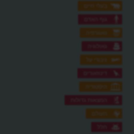
בעלי חיים
גוף האדם
גאוגרפיה
גאולוגיה
גיבורי על
דינוזאורים
היסטוריה
המצאות גדולות
העולם
חלל