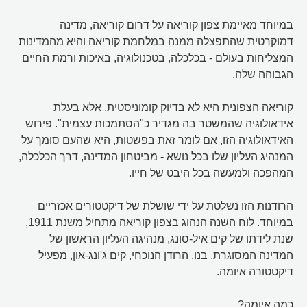
במיוחד מאיימת צפון קוריאה על דרום קוריאה, מדינה
דמוקרטית שהתפצלה ממנה במלחמת קוריאה והיא מהמדינות
המצליחות בעולם - בכלכלה, בטכנולוגיה, באיכות ורמת החיים
הגבוהה שלה.
קוריאה הצפונית היא לא בדיוק קומוניסטית, אלא בעלת
אידאולוגיה שהמשטר בה מגדיר כ"הסתמכות עצמית". פירוש
האידאולוגיה הזו, אם לומר זאת בפשטות, היא שהעם סומך על
המנהיג העליון שלו בכל נושא - מביטחון המדינה, דרך הכלכלה,
המהפכה ולמעשה בכל היבט של חייו.
הרודנות הזו נשלטת על ידי שושלת של דיקטטורים אכזריים
במיוחד. לוח השנה הנהוג בצפון קוריאה מתחיל משנת 1911,
שנת לידתו של קים איל-סונג, מנהיגה העליון הראשון של
המדינה המסוגרת. בנו, הרודן הנוכחי, קים ג'ונג-און, מפעיל
דיקטטורה איומה.
כמה איומה?