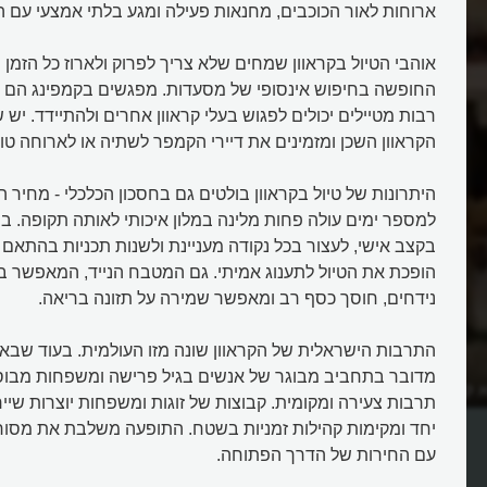
ארוחות לאור הכוכבים, מחנאות פעילה ומגע בלתי אמצעי עם 
אוהבי הטיול בקראוון שמחים שלא צריך לפרוק ולארוז כל הזמן מ
החופשה בחיפוש אינסופי של מסעדות. מפגשים בקמפינג הם ל
רבות מטיילים יכולים לפגוש בעלי קראוון אחרים ולהתיידד. יש
הקראוון השכן ומזמינים את דיירי הקמפר לשתיה או לארוחה טו
היתרונות של טיול בקראוון בולטים גם בחסכון הכלכלי - מחיר 
למספר ימים עולה פחות מלינה במלון איכותי לאותה תקופה. במ
בקצב אישי, לעצור בכל נקודה מעניינת ולשנות תכניות בהתאם ל
הופכת את הטיול לתענוג אמיתי. גם המטבח הנייד, המאפשר בי
נידחים, חוסך כסף רב ומאפשר שמירה על תזונה בריאה.
התרבות הישראלית של הקראוון שונה מזו העולמית. בעוד שבא
מדובר בתחביב מבוגר של אנשים בגיל פרישה ומשפחות מבוס
 קראוון?
מי ואיך מטיילים בקראוון, בית על
תרבות צעירה ומקומית. קבוצות של זוגות ומשפחות יוצרות שיי
גלגלים?
יחד ומקימות קהילות זמניות בשטח. התופעה משלבת את מסור
עם החירות של הדרך הפתוחה.