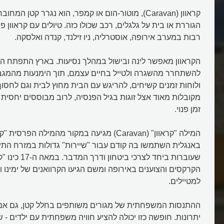
קראוון (Caravan), מוטור-הום או קמפר, הוא נגרר קטן המ
הגוררת או בית על גלגלים, רכב שכולו כזה. טיולים עם קראוון פ
רבות במערב אירופה, אוסטרליה, ניו זילנד, קנדה ואלסקה.
הקראוון מאפשר לינה ובישול במהלך נסיעות. בארץ התפתח הקר
להשתחרר מהשגרה ולטייל בחיים עצמם, תוך הימנעות מהמגבל
ולוחות זמנים קשיחים, להריגש עם הבית מחוץ לבית וגם לחסוך 
מקובלות מאוד אצל זוגות בגיל הפנסיה, לרוב מבוססים יחסית
זמן פנוי.
באנגלית השתמשו בה קודם עבור "שיירות" גדולות במזרח התיכ
שעוברות ביחד לצרכי ב
הקרקסים והצוענים באירופה ומשם הגיעו הקרוואנים של ימינו 
למטיילים.
ההתנסות המשפחתית של מגורים משותפים בחלל קטן, גם אם
יתרונות. חופשה כזו יכולה להציע חוויה משפחתית עם ילדים - 