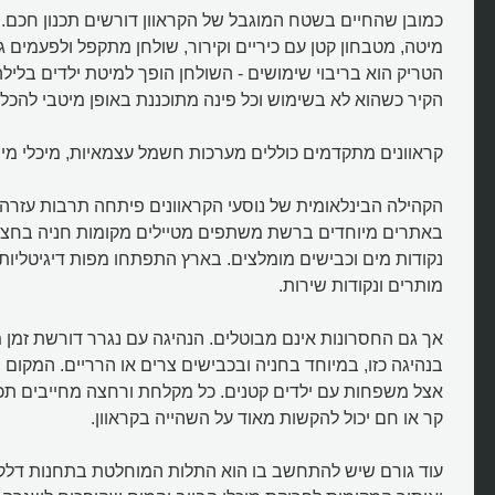
כמובן שהחיים בשטח המוגבל של הקראוון דורשים תכנון חכם. ק
מיטה, מטבחון קטן עם כיריים וקירור, שולחן מתקפל ולפעמים ג
הטריק הוא בריבוי שימושים - השולחן הופך למיטת ילדים בלי
הקיר כשהוא לא בשימוש וכל פינה מתוכננת באופן מיטבי להכל
קראוונים מתקדמים כוללים מערכות חשמל עצמאיות, מיכלי מים
הקהילה הבינלאומית של נוסעי הקראוונים פיתחה תרבות עזרה
באתרים מיוחדים ברשת משתפים מטיילים מקומות חניה בחצרו
נקודות מים וכבישים מומלצים. בארץ התפתחו מפות דיגיטליות
מותרים ונקודות שירות.
אך גם החסרונות אינם מבוטלים. הנהיגה עם נגרר דורשת זמן 
בנהיגה כזו, במיוחד בחניה ובכבישים צרים או הרריים. המקום 
אצל משפחות עם ילדים קטנים. כל מקלחת ורחצה מחייבים תכנון
קר או חם יכול להקשות מאוד על השהייה בקראוון.
עוד גורם שיש להתחשב בו הוא התלות המוחלטת בתחנות דלק 