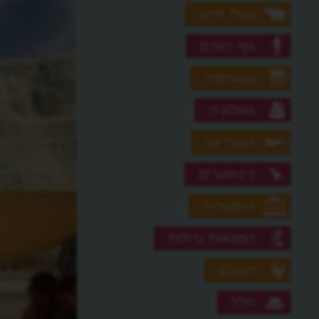
בעלי חיים
גוף האדם
גאוגרפיה
גאולוגיה
גיבורי על
דינוזאורים
היסטוריה
המצאות גדולות
העולם
חלל