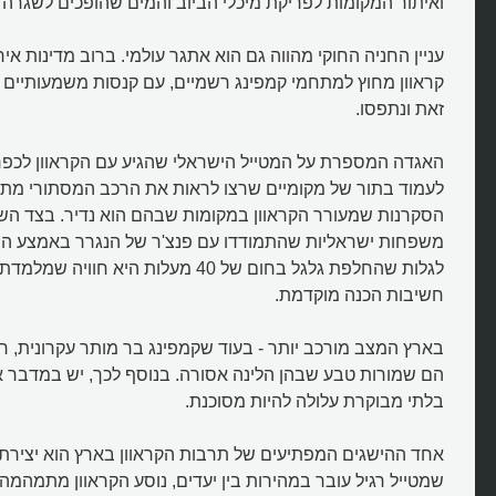
ואיתור המקומות לפריקת מיכלי הביוב והמים שהופכים לשגרה 
עניין החניה החוקי מהווה גם הוא אתגר עולמי. ברוב מדינות אי
קראוון מחוץ למתחמי קמפינג רשמיים, עם קנסות משמעותיים 
זאת ונתפסו.
האגדה המספרת על המטייל הישראלי שהגיע עם הקראוון לכפר 
לעמוד בתור של מקומיים שרצו לראות את הרכב המסתורי מת
הסקרנות שמעורר הקראוון במקומות שבהם הוא נדיר. בצד השני
משפחות ישראליות שהתמודדו עם פנצ'ר של הנגרר באמצע המד
לגלות שהחלפת גלגל בחום של 40 מעלות היא 
חשיבות הכנה מוקדמת.
בארץ המצב מורכב יותר - בעוד שקמפינג בר מותר עקרונית, רו
הם שמורות טבע שבהן הלינה אסורה. בנוסף לכך, יש במדבר א
בלתי מבוקרת עלולה להיות מסוכנת.
אחד ההישגים המפתיעים של תרבות הקראוון בארץ הוא יצירת 
שמטייל רגיל עובר במהירות בין יעדים, נוסע הקראוון מתמהמה