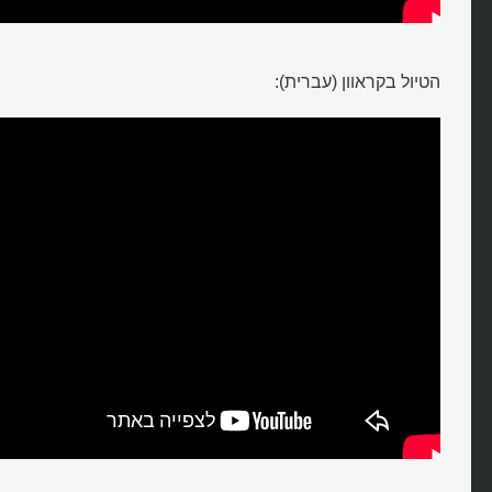
הטיול בקראוון (עברית):