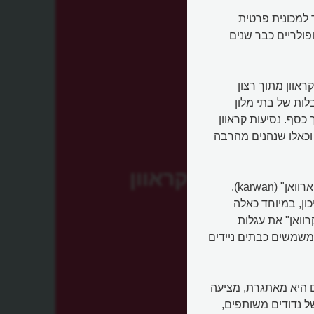
חובר למכונית פרטית
ופולריים כבר שנים
אוון מתוך רצון
ות של בתי מלון
כסף. נסיעות קראוון
 וכאלו שנהנים מהרבה
קראוון
המילה "קראוון" (Caravan) מגיעה במקור מהמילה הפרסית "קארוואן" (karwan).
ון, במיוחד כאלה
יטחון ודרך המדבר. במאה ה-17 כינו "קרוואן" את עגלות
ומשמשים כבתים ניידים
 היא מאתגרת, מציעה
של נדודים משותפים,