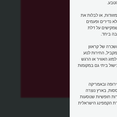
הטבע.
זוודות, או לבלות את
א נדירים ופעמים
 שמקישים על דלת
בה ביחד.
השכרה של קראוון
קביל, החירות לנוע
מזג האוויר או הרגש
שול ביתי גם במקומות
ירופה ובאמריקה
סות, בארץ נוצרה
רות חופשיות שנוסעות
ת הקמפינג הישראלית