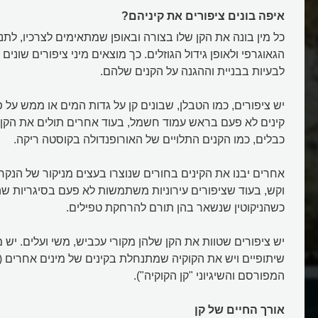
איפה בונים ציפורים את קיניהם?
כל מין בונה את הקן שלו בצורה ובאופן שמתאימים לצרכיו, לתנאי
הגאוגרפי ולאופן גידול הגוזלים. כך מוצאים מיני ציפורים שוני
לבעיות בבניית וההגנה על הקנים שלהם.
יש ציפורים, כמו הטבלן, שבונים קן על גדות המים או ממש על פ
קינים לא פעם בראש עמוד חשמל, בעוד אחרים תולים את הקן 
כבלים, כמו הקנים התלויים של האורופנדולה בקוסטה ריקה.
אחרים יבנו את הקינים בחורים שנוצרו בעצים מניקור של הנקר.
וקש, בעוד שציפורים עירוניות משתמשות לא פעם בסיגריות שהן
כשהניקוטין שנשאר בהן תורם להרחקת טפילים.
יש ציפורים שטוות את הקן שלהן מקורי עכביש, משי ועלים. יש מ
ר של התנר האדמוני?
מה אוכלים הגוזלים?
שיתופיים ויש את הקוקיה שמתנחלת בקינים של מינים אחרים (
המפורסם והשיגיוני "קן הקוקיה").
אורך החיים של קן