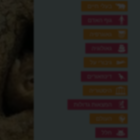
בעלי חיים
גוף האדם
גאוגרפיה
גאולוגיה
גיבורי על
דינוזאורים
היסטוריה
המצאות גדולות
העולם
חלל