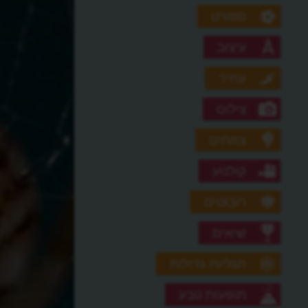
ספורט
עיצוב
עתיד
צילום
צמחים
קולנוע
רובוטים
שיאים
תגליות גדולות
תופעות טבע