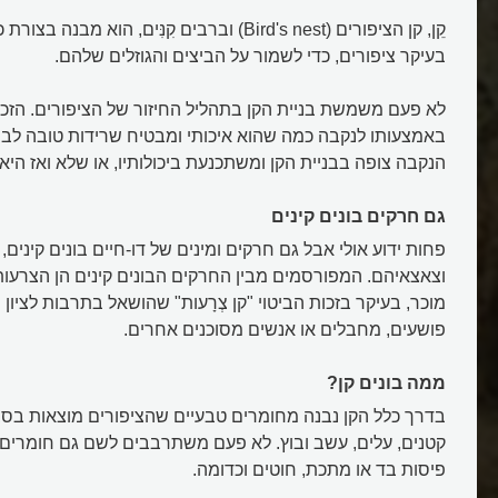
קֵן, קן הציפורים (Bird's nest) וברבים קִנִּים, הוא מ
בעיקר ציפורים, כדי לשמור על הביצים והגוזלים שלהם.
לא פעם משמשת בניית הקן בתהליל החיזור של הציפורים. הזכר
באמצעותו לנקבה כמה שהוא איכותי ומבטיח שרידות טובה לביצ
הנקבה צופה בבניית הקן ומשתכנעת ביכולותיו, או שלא ואז הי
גם חרקים בונים קינים
פחות ידוע אולי אבל גם חרקים ומינים של דו-חיים בונים קינים
וצאצאיהם. המפורסמים מבין החרקים הבונים קינים הן הצרעות
מוכר, בעיקר בזכות הביטוי "קן צְרָעות" שהושאל בתרבות לציו
פושעים, מחבלים או אנשים מסוכנים אחרים.
ממה בונים קן?
בדרך כלל הקן נבנה מחומרים טבעיים שהציפורים מוצאות בסב
קטנים, עלים, עשב ובוץ. לא פעם משתרבבים לשם גם חומרים 
פיסות בד או מתכת, חוטים וכדומה.