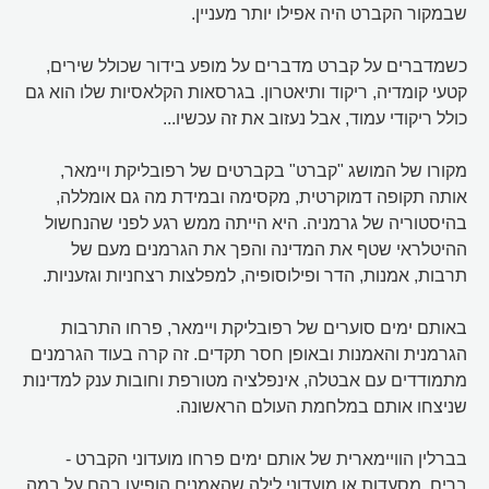
שבמקור הקברט היה אפילו יותר מעניין.
כשמדברים על קברט מדברים על מופע בידור שכולל שירים,
קטעי קומדיה, ריקוד ותיאטרון. בגרסאות הקלאסיות שלו הוא גם
כולל ריקודי עמוד, אבל נעזוב את זה עכשיו...
מקורו של המושג "קברט" בקברטים של רפובליקת ויימאר,
אותה תקופה דמוקרטית, מקסימה ובמידת מה גם אומללה,
בהיסטוריה של גרמניה. היא הייתה ממש רגע לפני שהנחשול
ההיטלראי שטף את המדינה והפך את הגרמנים מעם של
תרבות, אמנות, הדר ופילוסופיה, למפלצות רצחניות וגזעניות.
באותם ימים סוערים של רפובליקת ויימאר, פרחו התרבות
הגרמנית והאמנות ובאופן חסר תקדים. זה קרה בעוד הגרמנים
מתמודדים עם אבטלה, אינפלציה מטורפת וחובות ענק למדינות
שניצחו אותם במלחמת העולם הראשונה.
בברלין הוויימארית של אותם ימים פרחו מועדוני הקברט -
ברים, מסעדות או מועדוני לילה שהאמנים הופיעו בהם על במה