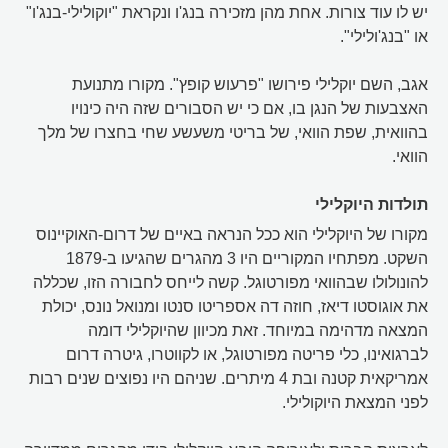
יש לו עוד צורות. אחת מהן מזכירה בנג'ו ונקראת "יוקולילי-בנג'ו"
או "בנג'ולילי".
אגב, השם יוקלילי פירושו "פרעוש קופץ". מקורו מתנועת
האצבעות של הנגן בו, אם כי יש הסבורים שזה היה כינויו
בהוואית, שפת הוואי, של בריטי משעשע שחי בחצרו של מלך
הוואי.
תולדות היוקלילי
מקורו של היוקלילי הוא ככל הנראה באיים של דרום-האוקיינוס
השקט. מפתחיו המקוריים היו 3 מהגרים שהגיעו ב-1879
להונולולו שבהוואי מפורטוגל. קשה לייחס לחבורה הזו, שכללה
את אוגוסטו דיאז, חוזה דה אספריטו סנטו ומנואל נונס, יכולת
המצאה מדהימה במיוחד. זאת מכיוון שהיוקלילי דומה
לברגואינו, כלי פריטה מפורטוגל, או לקווטרו, גיטרה דרום
אמריקאית קטנה ובת 4 מיתרים. שניהם היו נפוצים שנים רבות
לפני המצאת היוקולילי.